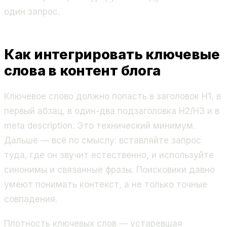
один запрос.
Как интегрировать ключевые
слова в контент блога
Ключевое слово должно попасть в заголовок H1, в
первый абзац, в один-два подзаголовка H2/H3 и в
meta description. Это технический минимум.
Дальше — всё по смыслу: вставляйте запрос
туда, где он звучит естественно, и используйте
синонимы и связанные фразы. Поисковики давно
умеют понимать контекст, а не только точные
совпадения.
Плотность ключевых слов — устаревшая