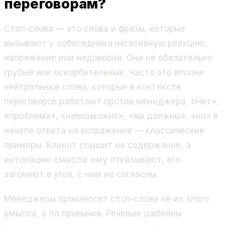
переговорам?
Стоп-слова — это слова и фразы, которые
вызывают у собеседника негативную реакцию,
напряжение или недоверие. Они не обязательно
грубые или оскорбительные. Часто это вполне
нейтральные слова, которые в контексте
переговоров работают против менеджера. «Нет»,
«проблема», «невозможно», «вы должны», «но» в
начале ответа на возражение — классические
примеры. Клиент слышит не содержание, а
интонацию смысла: ему отказывают, его
загоняют в угол, с ним не согласны.
Менеджеры произносят стоп-слова не из злого
умысла, а по привычке. Речевые шаблоны