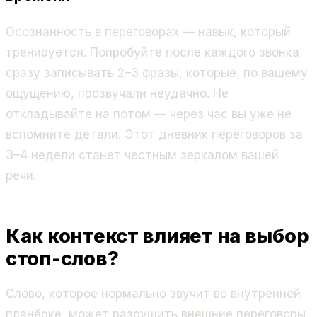
Осознанность в переговорах — навык, который
тренируется. Попробуйте после каждого звонка
сразу записывать 2–3 фразы, которые, по вашему
ощущению, прозвучали неудачно. Не
откладывайте на потом — через час вы уже не
вспомните детали. Этот дневник переговоров за
3–4 недели станет честным зеркалом вашей
речи.
Как контекст влияет на выбор
стоп-слов?
Слово, которое нормально звучит во внутренней
планёрке, может разрушить внешние переговоры.