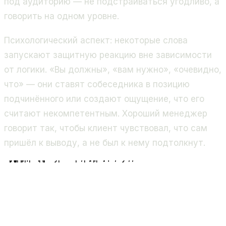
под аудиторию — не подстраиваться угодливо, а
говорить на одном уровне.
Психологический аспект: некоторые слова
запускают защитную реакцию вне зависимости
от логики. «Вы должны», «вам нужно», «очевидно,
что» — они ставят собеседника в позицию
подчинённого или создают ощущение, что его
считают некомпетентным. Хороший менеджер
говорит так, чтобы клиент чувствовал, что сам
пришёл к выводу, а не был к нему подтолкнут.
Внутренние
переговоры
Переговоры с МСБ
клиентом
Переговоры с
корпоративным клиентом
Жаргон допустим,
«доработаем» = скоро,
прямолинейность ок
«Дорого» — опасно,
«проблема» — закрывает,
нужна простота и выгода
«Дёшево» — снижает статус,
«вы должны» — раздражает,
нужен экспертный язык