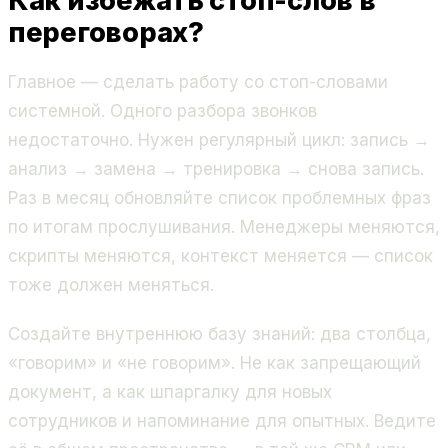
Как избежать стоп-слов в
переговорах?
Главное — сделать работу со стоп-словами
системной. Одного разбора звонков
недостаточно. Нужен регулярный цикл: запись →
анализ → замена → тренировка → снова запись.
Раз в месяц обновляйте список проблемных фраз
по итогам прослушивания. Менеджеры меняются,
скрипты меняются, контекст меняется — список
тоже должен меняться.
Создайте внутреннюю базу знаний: два столбца,
«говорим» и «не говорим». Не как запрещающий
документ, а как шпаргалку для новых
сотрудников и напоминание для опытных. Ведите