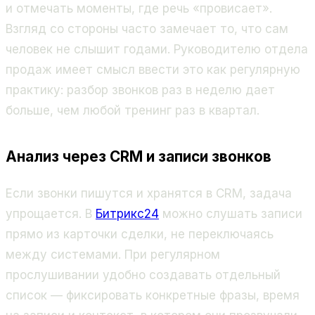
и отмечать моменты, где речь «провисает».
Взгляд со стороны часто замечает то, что сам
человек не слышит годами. Руководителю отдела
продаж имеет смысл ввести это как регулярную
практику: разбор звонков раз в неделю дает
больше, чем любой тренинг раз в квартал.
Анализ через CRM и записи звонков
Если звонки пишутся и хранятся в CRM, задача
упрощается. В
Битрикс24
можно слушать записи
прямо из карточки сделки, не переключаясь
между системами. При регулярном
прослушивании удобно создавать отдельный
список — фиксировать конкретные фразы, время