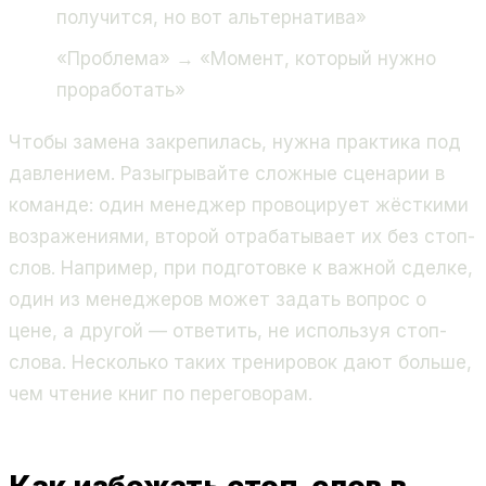
получится, но вот альтернатива»
«Проблема» → «Момент, который нужно
проработать»
Чтобы замена закрепилась, нужна практика под
давлением. Разыгрывайте сложные сценарии в
команде: один менеджер провоцирует жёсткими
возражениями, второй отрабатывает их без стоп-
слов. Например, при подготовке к важной сделке,
один из менеджеров может задать вопрос о
цене, а другой — ответить, не используя стоп-
слова. Несколько таких тренировок дают больше,
чем чтение книг по переговорам.