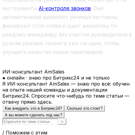
инструменты
AI-контроля звонков
. Они
автоматически выявляют речевые паттерны,
фиксируют стоп-слова и дают аналитику по
каждому менеджеру без участия руководителя в
ручном режиме. Начните уже сегодня, чтобы
улучшить качество ваших переговоров!
ИИ-консультант AmSales
● онлайн · знаю про Битрикс24 и не только
Я ИИ-консультант AmSales — знаю про всё: обучен
на опыте нашей команды и документации
Битрикс24. Спросите что-нибудь по теме статьи —
отвечу прямо здесь.
Как внедрить это в Битрикс24?
Сколько это стоит?
А вы можете сделать под нас?
➤
/ Поможем с этим