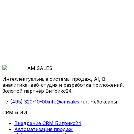
Начнём с бесплатной диагностики: покажем, где
теряются деньги и как система продаж, AI и
автоматизация ускорят рост.
Обсудить проект
AM
.
SALES
Интеллектуальные системы продаж, AI, BI-
аналитика, веб-студия и разработка приложений.
Золотой партнёр Битрикс24.
+7 (495) 320-10-00
info@amsales.ru
г. Чебоксары
CRM и ИИ
Внедрение CRM Битрикс24
Автоматизация продаж