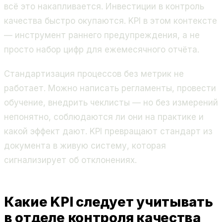
всё это накапливается. Инвестиции в контроль
качества быстро окупаются. KPI в этом контексте
— инструмент раннего предупреждения, а не
просто набор цифр для ежемесячного отчёта.
Стандартизация процессов без метрик не
работает. Можно написать регламенты, провести
обучение, внедрить чеклисты — но без измерений
непонятно, соблюдаются ли они на практике и
какой эффект дают. KPI превращают стандарт из
документа в живую систему, которая
сигнализирует об отклонениях.
Какие KPI следует учитывать
в отделе контроля качества