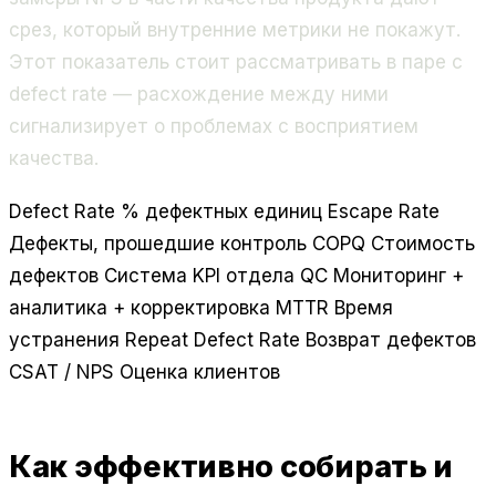
срез, который внутренние метрики не покажут.
Этот показатель стоит рассматривать в паре с
defect rate — расхождение между ними
сигнализирует о проблемах с восприятием
качества.
Defect Rate
% дефектных единиц
Escape Rate
Дефекты, прошедшие контроль
COPQ
Стоимость
дефектов
Система KPI отдела QC
Мониторинг +
аналитика + корректировка
MTTR
Время
устранения
Repeat Defect Rate
Возврат дефектов
CSAT / NPS
Оценка клиентов
Как эффективно собирать и