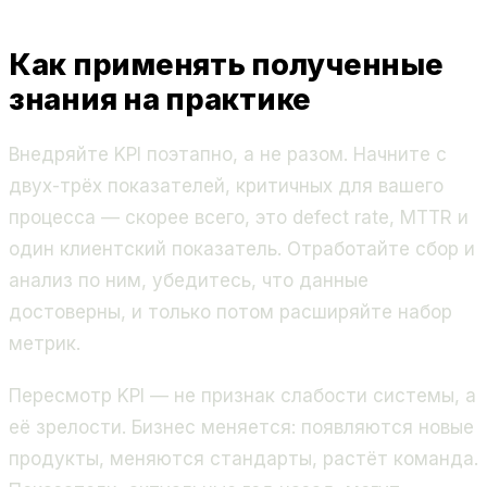
Как применять полученные
знания на практике
Внедряйте KPI поэтапно, а не разом. Начните с
двух-трёх показателей, критичных для вашего
процесса — скорее всего, это defect rate, MTTR и
один клиентский показатель. Отработайте сбор и
анализ по ним, убедитесь, что данные
достоверны, и только потом расширяйте набор
метрик.
Пересмотр KPI — не признак слабости системы, а
её зрелости. Бизнес меняется: появляются новые
продукты, меняются стандарты, растёт команда.