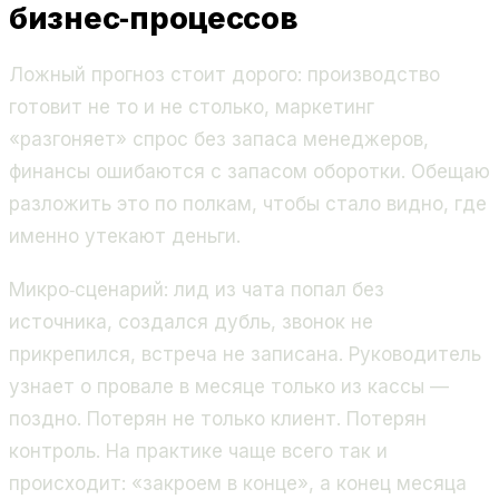
бизнес‑процессов
Ложный прогноз стоит дорого: производство
готовит не то и не столько, маркетинг
«разгоняет» спрос без запаса менеджеров,
финансы ошибаются с запасом оборотки. Обещаю
разложить это по полкам, чтобы стало видно, где
именно утекают деньги.
Микро‑сценарий: лид из чата попал без
источника, создался дубль, звонок не
прикрепился, встреча не записана. Руководитель
узнает о провале в месяце только из кассы —
поздно. Потерян не только клиент. Потерян
контроль. На практике чаще всего так и
происходит: «закроем в конце», а конец месяца