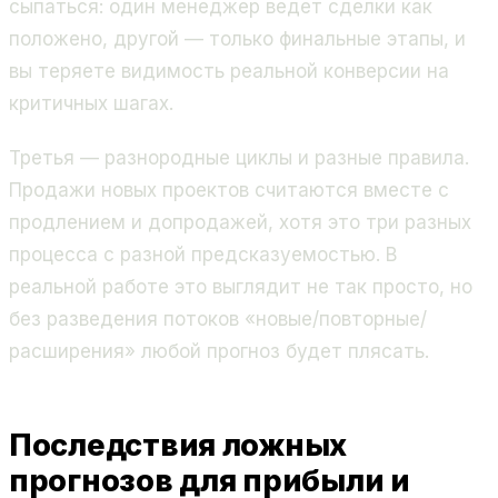
сыпаться: один менеджер ведет сделки как
положено, другой — только финальные этапы, и
вы теряете видимость реальной конверсии на
критичных шагах.
Третья — разнородные циклы и разные правила.
Продажи новых проектов считаются вместе с
продлением и допродажей, хотя это три разных
процесса с разной предсказуемостью. В
реальной работе это выглядит не так просто, но
без разведения потоков «новые/повторные/
расширения» любой прогноз будет плясать.
Последствия ложных
прогнозов для прибыли и