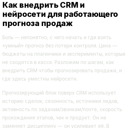
Как внедрить CRM и
нейросети для работающего
прогноза продаж
Боль — непонятно, с чего начать и где взять
«умный» прогноз без потери контроля. Цена —
бюджеты на плагинчики и эксперименты, которые
не сходятся в кассе. Разложим по шагам, как
внедрить CRM чтобы прогнозировать продажи, и
где здесь уместны нейросети.
Прогнозирующий блок поверх CRM использует
историю сделок, сезонность, источники лидов,
активность по задачам/звонкам/почте, скорость
прохождения этапов, чек и продукт. Он не
заменяет дисциплину — он усиливает её. В