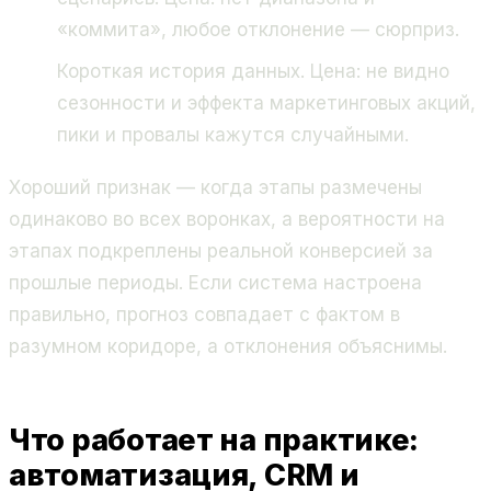
«коммита», любое отклонение — сюрприз.
Короткая история данных. Цена: не видно
сезонности и эффекта маркетинговых акций,
пики и провалы кажутся случайными.
Хороший признак — когда этапы размечены
одинаково во всех воронках, а вероятности на
этапах подкреплены реальной конверсией за
прошлые периоды. Если система настроена
правильно, прогноз совпадает с фактом в
разумном коридоре, а отклонения объяснимы.
Что работает на практике:
автоматизация, CRM и