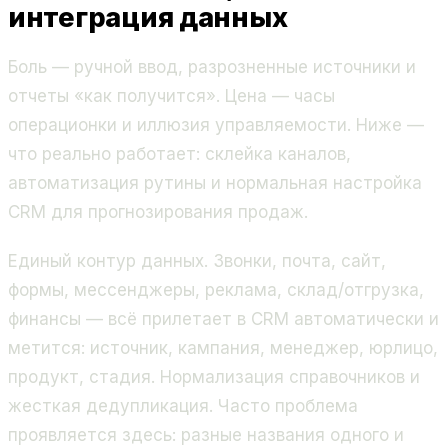
интеграция данных
Боль — ручной ввод, разрозненные источники и
отчеты «как получится». Цена — часы
операционки и иллюзия управляемости. Ниже —
что реально работает: склейка каналов,
автоматизация рутины и нормальная настройка
CRM для прогнозирования продаж.
Единый контур данных. Звонки, почта, сайт,
формы, мессенджеры, реклама, склад/отгрузка,
финансы — всё прилетает в CRM автоматически и
метится: источник, кампания, менеджер, юрлицо,
продукт, стадия. Нормализация справочников и
жесткая дедупликация. Часто проблема
проявляется здесь: разные названия одного и