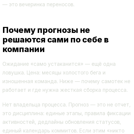
— это вечеринка переносов.
Почему прогнозы не
решаются сами по себе в
компании
Ожидание «само устаканится» — ещё одна
ловушка. Цена: месяцы холостого бега и
изношенная команда. Ниже — почему самотек не
работает и где нужна жесткая сборка процесса.
Нет владельца процесса. Прогноз — это не отчет,
это дисциплина: единые этапы, правила фиксации
активностей, дедлайны обновления статусов,
единый календарь коммитов. Если этим «никто