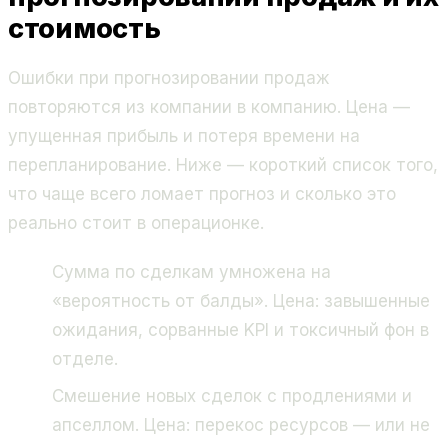
стоимость
Ошибки при прогнозировании продаж
повторяются из компании в компанию. Цена —
упущенная прибыль и потеря времени на
перепланирование. Ниже — короткий список того,
что чаще всего ломает прогноз и сколько это
реально стоит в операционке.
Сумма по сделкам умножена на
«вероятность от балды». Цена: завышенные
ожидания, сорванные KPI и токсичный фон в
отделе.
Смешение новых сделок с продлениями и
апселлом. Цена: перекос ресурсов — или не