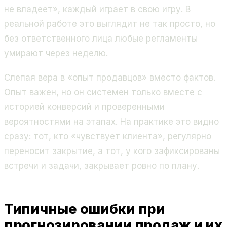
не владеет», каждый играет в свою игру. В
реальной работе это выглядит не так просто, но
без ответственного лица любые регламенты
умирают через неделю.
Слепая вера в «опыт продавцов» вместо фактов.
Опыт важен, но он системен только вместе с
историей конверсий и проверенными
вероятностями на этапах. На практике это видно
сразу: тот, кто «чувствует клиента», регулярно
переносит закрытие, а тот, у кого зафиксированы
встречи и задачи, закрывает ровно по плану.
Типичные ошибки при
прогнозировании продаж и их