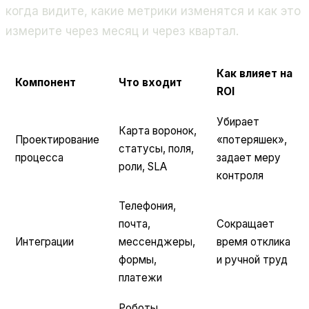
когда видите, какие метрики изменятся и как это
измерите через месяц и через квартал.
Как влияет на
Компонент
Что входит
ROI
Убирает
Карта воронок,
Проектирование
«потеряшек»,
статусы, поля,
процесса
задает меру
роли, SLA
контроля
Телефония,
почта,
Сокращает
Интеграции
мессенджеры,
время отклика
формы,
и ручной труд
платежи
Роботы,