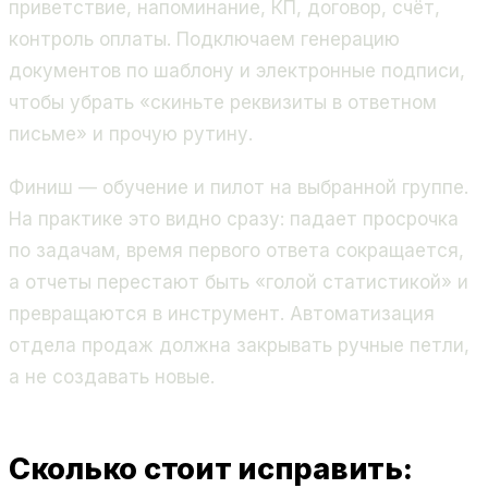
приветствие, напоминание, КП, договор, счёт,
контроль оплаты. Подключаем генерацию
документов по шаблону и электронные подписи,
чтобы убрать «скиньте реквизиты в ответном
письме» и прочую рутину.
Финиш — обучение и пилот на выбранной группе.
На практике это видно сразу: падает просрочка
по задачам, время первого ответа сокращается,
а отчеты перестают быть «голой статистикой» и
превращаются в инструмент. Автоматизация
отдела продаж должна закрывать ручные петли,
а не создавать новые.
Сколько стоит исправить: