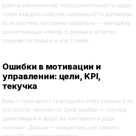
роботы напоминаний, последовательности задач
после каждого события, шаблоны КП и договоров.
Если система настроена правильно — менеджер
делает меньше кликов, а данных в отчетах
становится больше и они точнее.
Ошибки в мотивации и
управлении: цели, KPI,
текучка
Боль — план висит «в воздухе»: кому сколько и за
что платят, непонятно. Цена ошибки — текучка,
демотивация и фокус на «активности ради
галочки». Дальше — конкретика, как связать