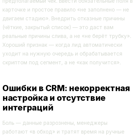
предполагаемый чек. Ввести обязательные поля в
карточке и простое правило «не заполнено — не
двигаем стадию». Внедрить отказные причины
(чёткие, закрытый список) — это даст вам
реальные причины слива, а не «не берёт трубку».
Хороший признак — когда лид автоматически
уходит на нужную очередь и обрабатывается
скриптом под сегмент, а не «как получится».
Ошибки в CRM: некорректная
настройка и отсутствие
интеграций
Боль — данные разрознены, менеджеры
работают «в обход» и тратят время на ручные