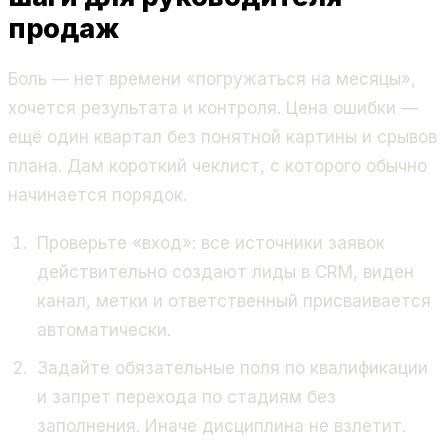
продаж
Боль — нет времени «погружаться на месяцы»,
хочется результата и контроля. Цена ошибки —
ещё один квартал без понятной картины и срывов
плана. Дам короткий чеклист, с которого обычно
начинается порядок.
Проверьте «вход»: все источники заявок
действительно создают лиды в CRM, виден
канал, метки и ответственный присваивается
автоматически.
Задайте обязательные поля по квалификации
и запрет перехода по стадиям без
заполнения. Иначе дисциплина не взлетит.