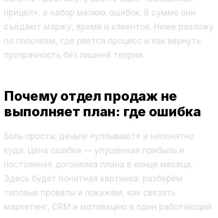
прицел», а набор мелких ошибок. В сумме они
съедают маржу, время и клиентов. Ниже разложу
по полочкам, где рвется процесс и как вернуть
прозрачность без лишней теории.
Почему отдел продаж не
выполняет план: где ошибка
Боль проста: деньги «уплывают» и непонятно
куда. Цена ошибки — упущенная прибыль и
постоянная догонялка плана в конце месяца.
Здесь будет понятная картинка: разберём
типовые провалы и покажем, как связать
маркетинг, CRM и мотивацию в один работающий