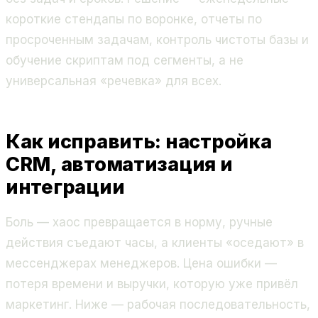
короткие стендапы по воронке, отчеты по
просроченным задачам, контроль чистоты базы и
обучение скриптам под сегменты, а не
универсальная «речевка» для всех.
Как исправить: настройка
CRM, автоматизация и
интеграции
Боль — хаос превращается в норму, ручные
действия съедают часы, а клиенты «оседают» в
мессенджерах менеджеров. Цена ошибки —
потеря времени и выручки, которую уже привёл
маркетинг. Ниже — рабочая последовательность,