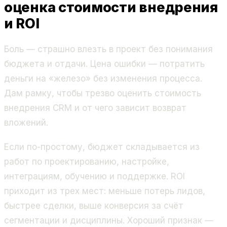
оценка стоимости внедрения
и ROI
Боль — страшно влезть в проект без понимания
бюджета и отдачи. Цена ошибки — потратить
деньги на «железо» без изменения процесса.
Дам рамку, чтобы трезво оценить стоимость
внедрения CRM и от чего зависит возврат
вложений.
Если по-простому, бюджет складывается из
работ по проектированию, настройке,
интеграциям, обучению и поддержке. ROI
приходит из трех мест: меньше потерь лидов,
быстрее сделки, выше конверсия за счёт
сегментации и дисциплины. Хороший признак —