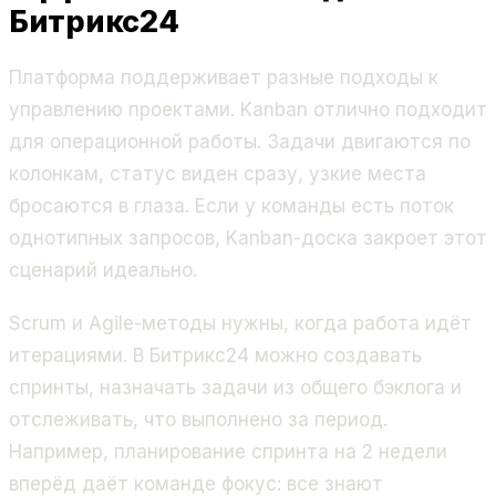
Битрикс24
Платформа поддерживает разные подходы к
управлению проектами. Kanban отлично подходит
для операционной работы. Задачи двигаются по
колонкам, статус виден сразу, узкие места
бросаются в глаза. Если у команды есть поток
однотипных запросов, Kanban-доска закроет этот
сценарий идеально.
Scrum и Agile-методы нужны, когда работа идёт
итерациями. В Битрикс24 можно создавать
спринты, назначать задачи из общего бэклога и
отслеживать, что выполнено за период.
Например, планирование спринта на 2 недели
вперёд даёт команде фокус: все знают