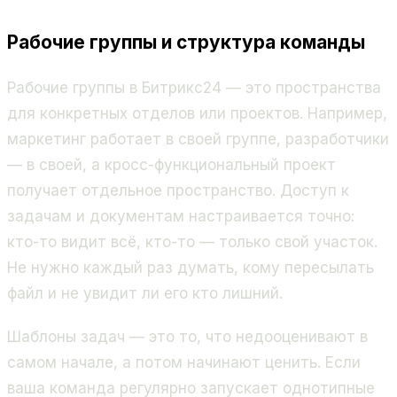
Рабочие группы и структура команды
Рабочие группы в Битрикс24 — это пространства
для конкретных отделов или проектов. Например,
маркетинг работает в своей группе, разработчики
— в своей, а кросс-функциональный проект
получает отдельное пространство. Доступ к
задачам и документам настраивается точно:
кто-то видит всё, кто-то — только свой участок.
Не нужно каждый раз думать, кому пересылать
файл и не увидит ли его кто лишний.
Шаблоны задач — это то, что недооценивают в
самом начале, а потом начинают ценить. Если
ваша команда регулярно запускает однотипные