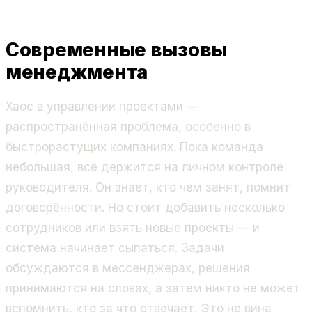
Современные вызовы
менеджмента
Хаос в управлении проектами —
распространённая проблема, особенно в
быстрорастущих компаниях. Пока команда
небольшая, всё держится на личном контроле
руководителя. Он знает, кто чем занят, помнит
договорённости. Но стоит добавить несколько
сотрудников или взять новые проекты — и
система начинает сыпаться. Задачи
обсуждаются в мессенджерах, решения
принимаются на словах, а затем никто не может
вспомнить, кто за что отвечает. Это не вина