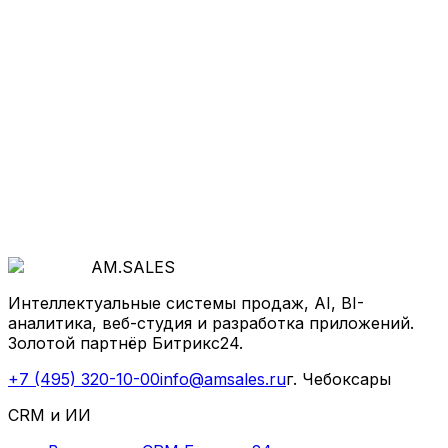
Хотите так же
?
Начнём с бесплатной диагностики: покажем, где
теряются деньги и как система продаж, AI и
автоматизация ускорят рост.
Обсудить проект
AM
.
SALES
Интеллектуальные системы продаж, AI, BI-
аналитика, веб-студия и разработка приложений.
Золотой партнёр Битрикс24.
+7 (495) 320-10-00
info@amsales.ru
г. Чебоксары
CRM и ИИ