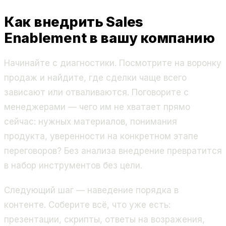
Как внедрить Sales
Enablement в вашу компанию
Начинайте с диагностики. Посмотрите на воронку
продаж и найдите, где сделки чаще всего
зависают или отваливаются. Поговорите с
менеджерами — чего им не хватает прямо
сейчас: нужных материалов, понимания
продукта, уверенности на конкретном этапе
переговоров? Без анализа внедрение превратится
в набор инструментов без цели.
Следующий шаг — наведение порядка в
контенте. Соберите всё, что уже есть:
презентации, скрипты, ответы на возражения,