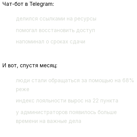
Чат-бот в Telegram:
делился ссылками на ресурсы
помогал восстановить доступ
напоминал о сроках сдачи
И вот, спустя месяц:
люди стали обращаться за помощью на 68%
реже
индекс лояльности вырос на 22 пункта
у администраторов появилось больше
времени на важные дела