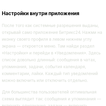
Настройки внутри приложения
После того как системные разрешения выданы,
открывай само приложение Битрикс24. Нажми на
иконку своего профиля в левом нижнем углу
экрана — откроется меню. Там найди раздел
«Настройки» и перейди в «Уведомления». Здесь
список довольно длинный: сообщения в чатах,
упоминания, задачи, события календаря,
комментарии, лайки. Каждый тип уведомлений
можно включить или отключить отдельно.
Для большинства пользователей оптимальная
схема выглядит так: сообщения и упоминания —
включить однозначно, задачи — включить,