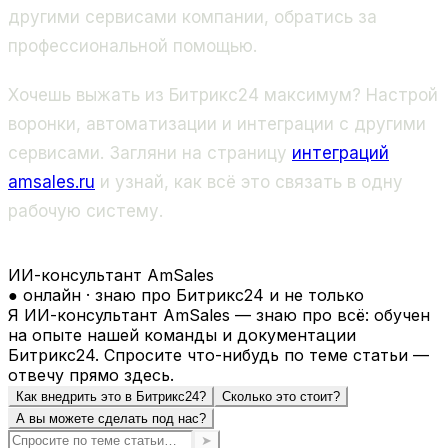
другими сервисами компании, обратись за
профессиональной помощью.
Хочешь выжать из Битрикс24 максимум? Настрой
воронки, автоматизации и интеграции с другими
сервисами. Загляни на страницу
интеграций
amsales.ru
и узнай, как всё это связать в одну
рабочую систему.
ИИ-консультант AmSales
● онлайн · знаю про Битрикс24 и не только
Я ИИ-консультант AmSales — знаю про всё: обучен
на опыте нашей команды и документации
Битрикс24. Спросите что-нибудь по теме статьи —
отвечу прямо здесь.
Как внедрить это в Битрикс24?
Сколько это стоит?
А вы можете сделать под нас?
➤