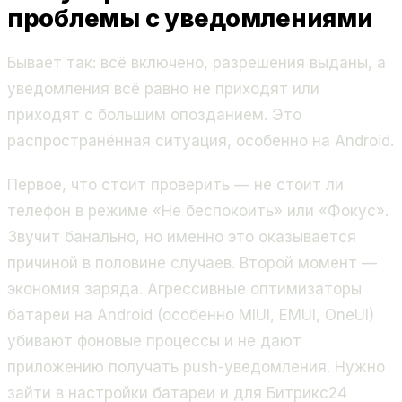
проблемы с уведомлениями
Бывает так: всё включено, разрешения выданы, а
уведомления всё равно не приходят или
приходят с большим опозданием. Это
распространённая ситуация, особенно на Android.
Первое, что стоит проверить — не стоит ли
телефон в режиме «Не беспокоить» или «Фокус».
Звучит банально, но именно это оказывается
причиной в половине случаев. Второй момент —
экономия заряда. Агрессивные оптимизаторы
батареи на Android (особенно MIUI, EMUI, OneUI)
убивают фоновые процессы и не дают
приложению получать push-уведомления. Нужно
зайти в настройки батареи и для Битрикс24