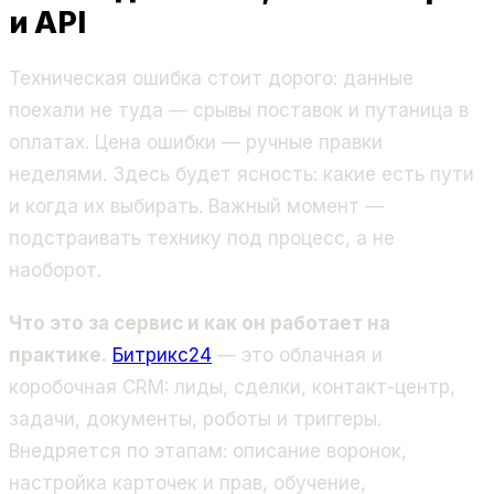
и API
Техническая ошибка стоит дорого: данные
поехали не туда — срывы поставок и путаница в
оплатах. Цена ошибки — ручные правки
неделями. Здесь будет ясность: какие есть пути
и когда их выбирать. Важный момент —
подстраивать технику под процесс, а не
наоборот.
Что это за сервис и как он работает на
практике.
Битрикс24
— это облачная и
коробочная CRM: лиды, сделки, контакт-центр,
задачи, документы, роботы и триггеры.
Внедряется по этапам: описание воронок,
настройка карточек и прав, обучение,