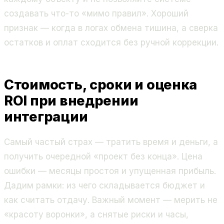
создавать что-то «мимо правил». Хороший
признак — когда в логах обмена тишина, а сверка
остатков и оплат сходится без ручной коррекции.
Стоимость, сроки и оценка
ROI при внедрении
интеграции
Самый частый страх — тратить время и деньги, а
получить очередной «проект без конца». Цена
ошибки — месяцы простоя и упущенная прибыль.
Дадим рамки: из чего складывается бюджет и
как считать отдачу. Важный момент — мерить не
«красоту воронки», а снятые риски и часы,