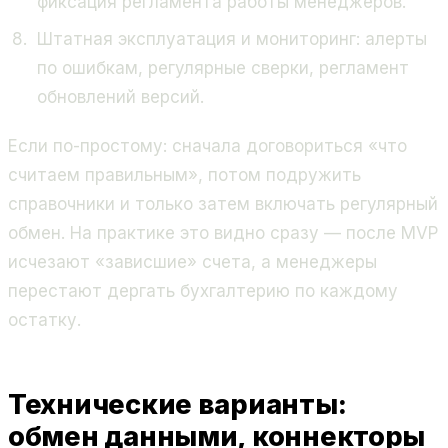
фиксация регламента работы менеджеров.
Штатная эксплуатация и мониторинг: алерты
по ошибкам, регулярные сверки, регламент
обновлений версий.
Если по-простому: сначала договориться «что
считаем правильным», потом подружить
справочники и только затем включать регулярный
обмен. На практике это видно сразу — после MVP
исчезают «зависшие» счета, а менеджеры
перестают дергать бухгалтерию по каждому
остатку.
Технические варианты:
обмен данными, коннекторы