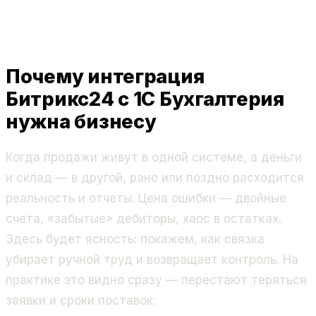
Почему интеграция
Битрикс24 с 1С Бухгалтерия
нужна бизнесу
Когда продажи живут в одной системе, а деньги
и склад — в другой, рано или поздно расходится
реальность и отчеты. Цена ошибки — двойные
счета, «забытые» дебиторы, хаос в остатках.
Здесь будет ясность: покажем, как связка
убирает ручной труд и возвращает контроль. На
практике это видно сразу — перестают теряться
заявки и сроки поставок.