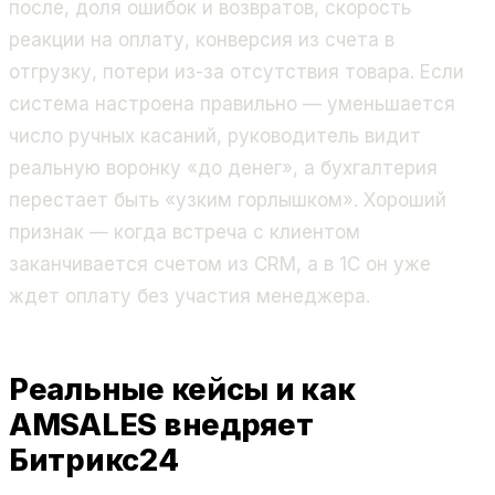
после, доля ошибок и возвратов, скорость
реакции на оплату, конверсия из счета в
отгрузку, потери из-за отсутствия товара. Если
система настроена правильно — уменьшается
число ручных касаний, руководитель видит
реальную воронку «до денег», а бухгалтерия
перестает быть «узким горлышком». Хороший
признак — когда встреча с клиентом
заканчивается счетом из CRM, а в 1С он уже
ждет оплату без участия менеджера.
Реальные кейсы и как
AMSALES внедряет
Битрикс24