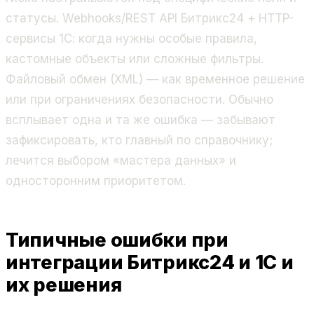
статусы. Webhooks/REST API Битрикс24 + HTTP-
сервисы 1С: когда нужны особые правила,
кастомные объекты или сложные фильтры.
Файловый обмен (XML) — как временное решение
или при ограничениях безопасности. Обычно
всплывает одна и та же ошибка — забывают
зафиксировать, кто главный по справочнику;
лечится выбором «мастера данных» и
односторонним приоритетом.
Типичные ошибки при
интеграции Битрикс24 и 1С и
их решения