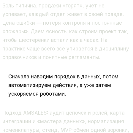
Боль типична: продажи «горят», учет не
успевает, каждый отдел живет в своей правде.
Цена ошибки — потеря контроля и постоянные
«пожары». Даем ясность: как строим проект так,
чтобы шестерёнки встали как в часах. На
практике чаще всего все упирается в дисциплину
справочников и понятные регламенты.
Сначала наводим порядок в данных, потом
автоматизируем действия, а уже затем
ускоряемся роботами.
Подход AMSALES: аудит цепочек и ролей, карта
интеграции и «мастера данных», нормализация
номенклатуры, стенд, MVP-обмен одной воронки,