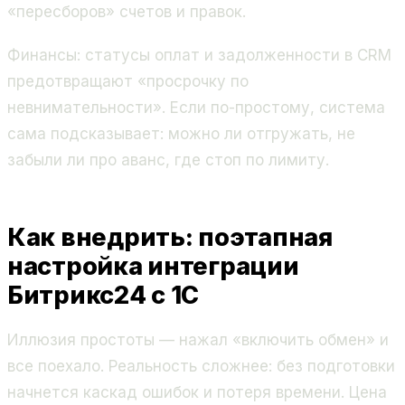
«пересборов» счетов и правок.
Финансы: статусы оплат и задолженности в CRM
предотвращают «просрочку по
невнимательности». Если по-простому, система
сама подсказывает: можно ли отгружать, не
забыли ли про аванс, где стоп по лимиту.
Как внедрить: поэтапная
настройка интеграции
Битрикс24 с 1С
Иллюзия простоты — нажал «включить обмен» и
все поехало. Реальность сложнее: без подготовки
начнется каскад ошибок и потеря времени. Цена