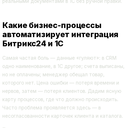
реальными документами в 1С без ручной правки.
Какие бизнес-процессы
автоматизирует интеграция
Битрикс24 и 1С
Самая частая боль — данные «гуляют»: в CRM
одно наименование, в 1С другое; счета выписаны,
но не оплачены; менеджер обещал товар,
которого нет. Цена ошибки — потеря времени и
нервов, затем — потеря клиентов. Дадим ясную
карту процессов, где что должно происходить.
Часто проблема проявляется здесь — в
несогласованности карточек клиента и каталога.