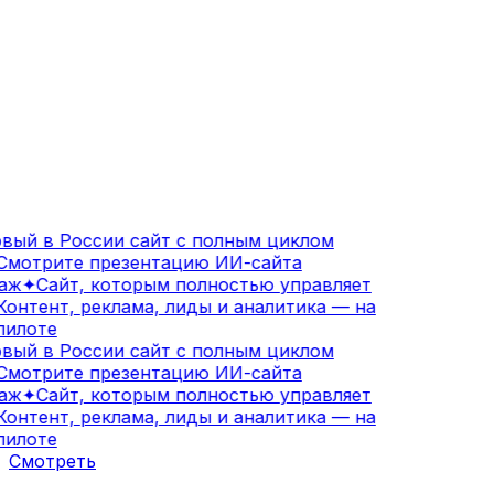
ый в России сайт с полным циклом
мотрите презентацию ИИ-сайта
аж
✦
Сайт, которым полностью управляет
онтент, реклама, лиды и аналитика — на
илоте
ый в России сайт с полным циклом
мотрите презентацию ИИ-сайта
аж
✦
Сайт, которым полностью управляет
онтент, реклама, лиды и аналитика — на
илоте
Смотреть