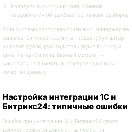
Наладить мониторинг: логи обменов,
уведомления об ошибках, регламент разборов.
Если система настроена правильно, менеджер не
занимается «переносом», а продает; бухгалтер
не ловит дубли; руководитель видит воронку и
деньги в одном окне. Важный момент —
закрепить регламенты и ответственность за
качество данных.
Настройка интеграции 1С и
Битрикс24: типичные ошибки
Ошибки при интеграции 1С и Битрикс24 стоят
дорого: теряются документы, ломается