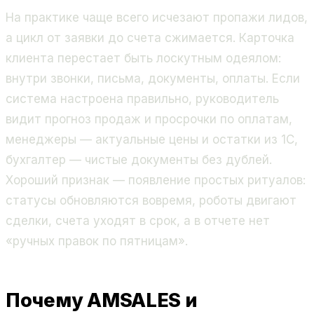
На практике чаще всего исчезают пропажи лидов,
а цикл от заявки до счета сжимается. Карточка
клиента перестает быть лоскутным одеялом:
внутри звонки, письма, документы, оплаты. Если
система настроена правильно, руководитель
видит прогноз продаж и просрочки по оплатам,
менеджеры — актуальные цены и остатки из 1С,
бухгалтер — чистые документы без дублей.
Хороший признак — появление простых ритуалов:
статусы обновляются вовремя, роботы двигают
сделки, счета уходят в срок, а в отчете нет
«ручных правок по пятницам».
Почему AMSALES и