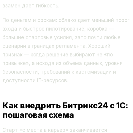
взамен дает гибкость.
По деньгам и срокам: облако дает меньший порог
входа и быстрое пилотирование, коробка —
большие стартовые усилия, зато почти любые
сценарии в границах регламента. Хороший
признак — когда решение выбирают не «по
привычке», а исходя из объема данных, уровня
безопасности, требований к кастомизации и
доступности IT-ресурсов.
Как внедрить Битрикс24 с 1С:
пошаговая схема
Старт «с места в карьер» заканчивается