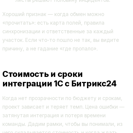
Хороший признак — когда обмен можно
«прочитать»: есть карта полей, правила
синхронизации и ответственные за каждый
участок. Если что-то пошло не так, вы видите
причину, а не гадание «где пропало».
Стоимость и сроки
интеграции 1С с Битрикс24
Когда нет прозрачности по бюджету и срокам,
проект зависает и теряет темп. Цена ошибки —
затянутая интеграция и потеря времени
команды. Дадим рамки, чтобы вы понимали, из
чего складывается стоимость и когда ждать