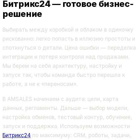
Битрикс24 — готовое бизнес-
решение
Выбирать между коробкой и облаком в одиночку
рискованно: легко попасть в иллюзию простоты и
споткнуться о детали. Цена ошибки — переделка
интеграции и потеря контроля над продажами.
Мы берем на себя архитектуру, настройку и
запуск так, чтобы команда быстро перешла к
работе, а не к «переносам».
В AMSALES начинаем с аудита: цели, карта
данных, регламенты. Дальше — выбор модели,
настройка обменов, тестовый контур, обучение,
запуск и поддержка. Используем возможности
Битрикс24
по максимуму: CRM, роботы, задачи,