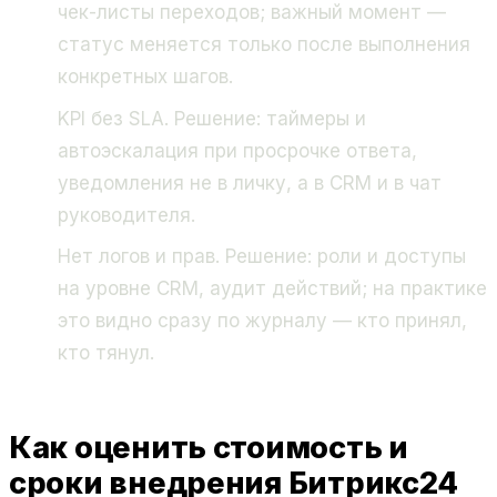
чек-листы переходов; важный момент —
статус меняется только после выполнения
конкретных шагов.
KPI без SLA. Решение: таймеры и
автоэскалация при просрочке ответа,
уведомления не в личку, а в CRM и в чат
руководителя.
Нет логов и прав. Решение: роли и доступы
на уровне CRM, аудит действий; на практике
это видно сразу по журналу — кто принял,
кто тянул.
Как оценить стоимость и
сроки внедрения Битрикс24