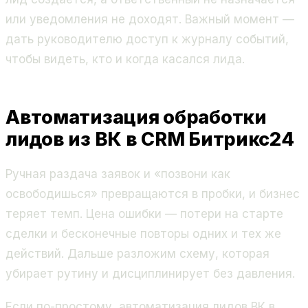
или уведомления не доходят. Важный момент —
дать руководителю доступ к журналу событий,
чтобы видеть, кто и когда касался лида.
Автоматизация обработки
лидов из ВК в CRM Битрикс24
Ручная раздача заявок и «позвони как
освободишься» превращаются в пробки, и бизнес
теряет темп. Цена ошибки — потери на старте
сделки и бесконечные повторы одних и тех же
действий. Дальше разложим схему, которая
убирает рутину и дисциплинирует без давления.
Если по-простому, автоматизация лидов ВК в