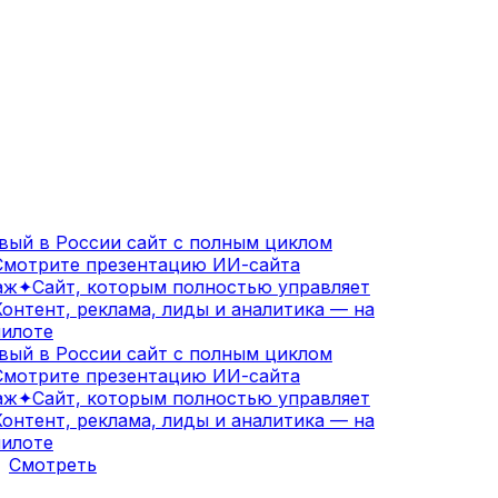
ый в России сайт с полным циклом
мотрите презентацию ИИ-сайта
ж
✦
Сайт, которым полностью управляет
онтент, реклама, лиды и аналитика — на
илоте
ый в России сайт с полным циклом
мотрите презентацию ИИ-сайта
ж
✦
Сайт, которым полностью управляет
онтент, реклама, лиды и аналитика — на
илоте
Смотреть