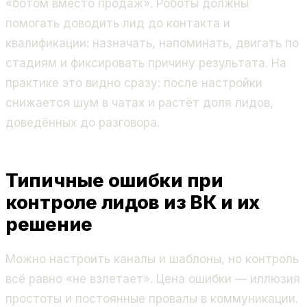
«ботом вместо продаж». Роботы должны
помогать доводить лид до контакта и
квалификации: назначать, напоминать, двигать по
стадиям и фиксировать причину результата. На
практике это видно сразу: после настройки
снижается шум в чатах и растёт доля лидов,
доведённых до разговора.
Типичные ошибки при
контроле лидов из ВК и их
решение
Можно настроить каналы и шаблоны, но контроль
всё равно «не взлетает». Цена ошибки — иллюзия
простоты и постоянные провалы в коммуникации.