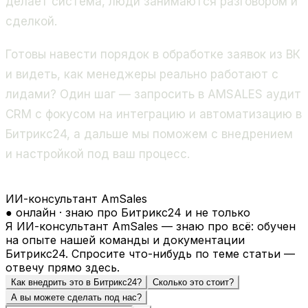
делает система, люди занимаются разговором и
сделкой.
Готовы навести порядок в обработке заявок из ВК
и видеть, как менеджеры реально работают с
лидами? Один шаг — запросить в AMSALES аудит
CRM с фокусом на интеграцию и автоматизацию в
Битрикс24, а дальше мы поможем с внедрением
и настройкой под ваш процесс.
ИИ-консультант AmSales
● онлайн · знаю про Битрикс24 и не только
Я ИИ-консультант AmSales — знаю про всё: обучен
на опыте нашей команды и документации
Битрикс24. Спросите что-нибудь по теме статьи —
отвечу прямо здесь.
Как внедрить это в Битрикс24?
Сколько это стоит?
А вы можете сделать под нас?