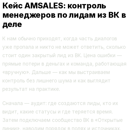
Кейс AMSALES: контроль
менеджеров по лидам из ВК в
деле
К нам обычно приходят, когда часть диалогов
уже пропала и никто не может ответить, сколько
стоит один закрытый лид из ВК. Цена ошибки —
прямые потери в деньгах и команда, работающая
«вручную». Дальше — как мы выстраиваем
контроль без лишнего шума и как выглядит
результат на практике.
Сначала — аудит: где создаются лиды, кто их
видит, какие статусы и где теряется время.
Затем подключаем сообщество ВК в «Открытые
линии», наводим порядок в полях и источниках,