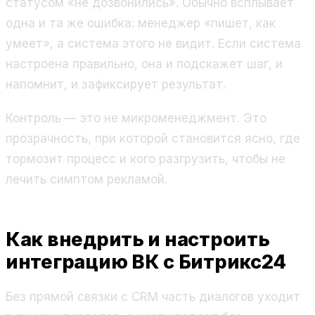
статусом «не дозвонились». Обычно всплывает
одна и та же ошибка: менеджер «пишет, как
умеет», а система этого не видит. Если система
настроена правильно, она и подскажет шаг, и
напомнит, и зафиксирует результат.
Контроль — это не микроменеджмент. Это
прозрачность, при которой становится ясно, где
тормозит процесс и кого разгрузить, чтобы не
лечить симптом рекламой.
Как внедрить и настроить
интеграцию ВК с Битрикс24
Без прямой связки с CRM часть диалогов уходит