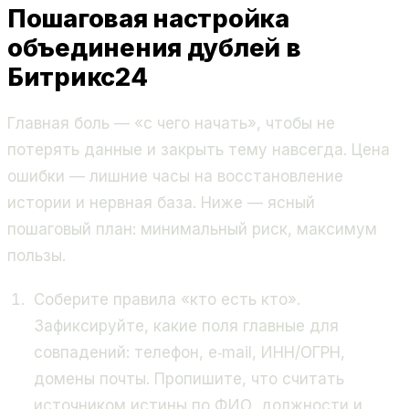
Пошаговая настройка
объединения дублей в
Битрикс24
Главная боль — «с чего начать», чтобы не
потерять данные и закрыть тему навсегда. Цена
ошибки — лишние часы на восстановление
истории и нервная база. Ниже — ясный
пошаговый план: минимальный риск, максимум
пользы.
Соберите правила «кто есть кто».
Зафиксируйте, какие поля главные для
совпадений: телефон, e‑mail, ИНН/ОГРН,
домены почты. Пропишите, что считать
источником истины по ФИО, должности и