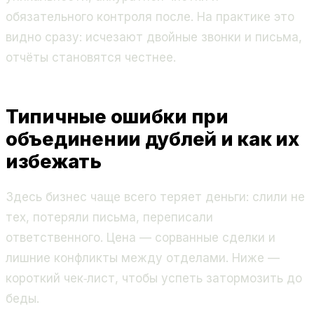
обязательного контроля после. На практике это
видно сразу: исчезают двойные звонки и письма,
отчёты становятся честнее.
Типичные ошибки при
объединении дублей и как их
избежать
Здесь бизнес чаще всего теряет деньги: слили не
тех, потеряли письма, переписали
ответственного. Цена — сорванные сделки и
лишние конфликты между отделами. Ниже —
короткий чек‑лист, чтобы успеть затормозить до
беды.