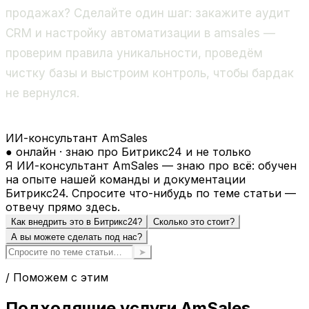
продажах? Сделайте один шаг: закажите аудит
CRM и настройку автоматизации в amsales —
проверим правила уникальности, проведём
чистку базы и выстроим контроль, чтобы бардак
не вернулся.
ИИ-консультант AmSales
● онлайн · знаю про Битрикс24 и не только
Я ИИ-консультант AmSales — знаю про всё: обучен
на опыте нашей команды и документации
Битрикс24. Спросите что-нибудь по теме статьи —
отвечу прямо здесь.
Как внедрить это в Битрикс24?
Сколько это стоит?
А вы можете сделать под нас?
➤
/ Поможем с этим
Подходящие услуги AmSales