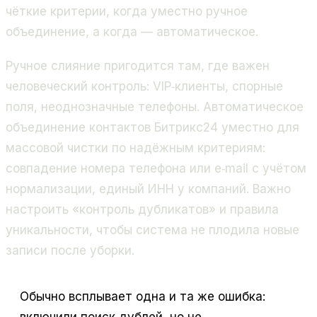
чёткие критерии, когда уместно ручное
объединение, а когда — автоматическое.
Ручное слияние пригодится там, где важен
человеческий контроль: VIP‑клиенты, спорные
поля, неоднозначные телефоны. Автоматическое
объединение контактов Битрикс24 уместно для
массовой чистки по надёжным критериям:
совпадение номера телефона или e‑mail с учётом
нормализации, единый ИНН у компаний. Важно
настроить «контроль дубликатов» и правила
уникальности, чтобы система не плодила новые
записи после уборки.
Обычно всплывает одна и та же ошибка:
включили поиск дублей, но не