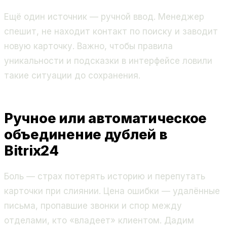
Ещё один источник — ручной ввод. Менеджер
спешит, не находит контакт по поиску и заводит
новую карточку. Важно, чтобы правила
уникальности и подсказки в интерфейсе ловили
такие ситуации до сохранения.
Ручное или автоматическое
объединение дублей в
Bitrix24
Боль — страх потерять историю и перепутать
карточки при слиянии. Цена ошибки — удалённые
письма, пропавшие звонки и спор между
отделами, кто «владеет» клиентом. Дадим