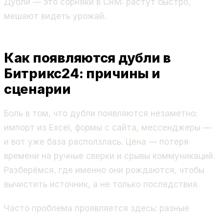
Дубли — это сорняки в CRM: растут быстро,
мешают видеть урожай.
Как появляются дубли в
Битрикс24: причины и
сценарии
Боль в том, что дубли появляются незаметно:
импорт из Excel, формы с сайта, мессенджеры —
и вот уже база расползлась. Цена — потеря
времени на ручные сверки и срывы коммуникаций.
Разберёмся, где именно они рождаются, чтобы
вычистить источник, а не только последствия.
Часто проблема проявляется здесь: разные