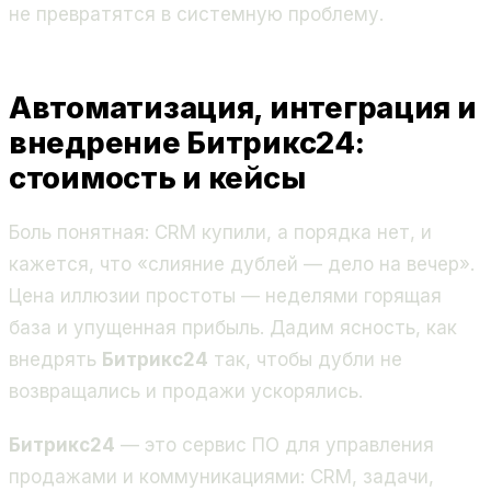
не превратятся в системную проблему.
Автоматизация, интеграция и
внедрение Битрикс24:
стоимость и кейсы
Боль понятная: CRM купили, а порядка нет, и
кажется, что «слияние дублей — дело на вечер».
Цена иллюзии простоты — неделями горящая
база и упущенная прибыль. Дадим ясность, как
внедрять
Битрикс24
так, чтобы дубли не
возвращались и продажи ускорялись.
Битрикс24
— это сервис ПО для управления
продажами и коммуникациями: CRM, задачи,