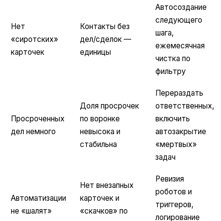
Автосоздание
следующего
Нет
Контакты без
шага,
«сиротских»
дел/сделок —
ежемесячная
карточек
единицы
чистка по
фильтру
Перераздать
Доля просрочек
ответственных,
Просроченных
по воронке
включить
дел немного
невысока и
автозакрытие
стабильна
«мертвых»
задач
Ревизия
Нет внезапных
роботов и
Автоматизации
карточек и
триггеров,
не «шалят»
«скачков» по
логирование