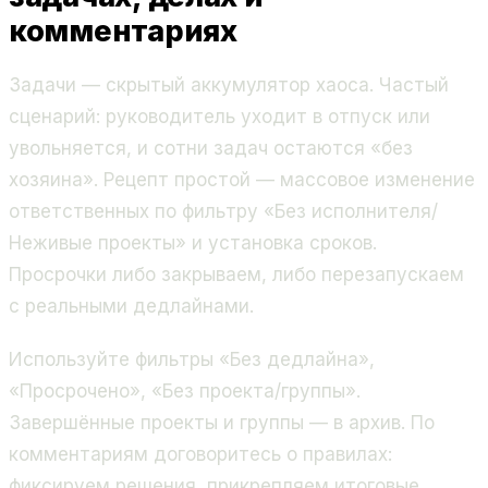
комментариях
Задачи — скрытый аккумулятор хаоса. Частый
сценарий: руководитель уходит в отпуск или
увольняется, и сотни задач остаются «без
хозяина». Рецепт простой — массовое изменение
ответственных по фильтру «Без исполнителя/
Неживые проекты» и установка сроков.
Просрочки либо закрываем, либо перезапускаем
с реальными дедлайнами.
Используйте фильтры «Без дедлайна»,
«Просрочено», «Без проекта/группы».
Завершённые проекты и группы — в архив. По
комментариям договоритесь о правилах:
фиксируем решения, прикрепляем итоговые