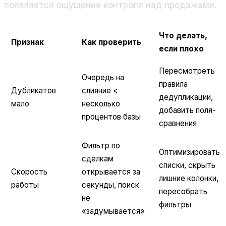
появляется ощущение контроля над продажами.
Что делать,
Признак
Как проверить
если плохо
Пересмотреть
Очередь на
правила
Дубликатов
слияние <
дедупликации,
мало
несколько
добавить поля-
процентов базы
сравнения
Фильтр по
Оптимизировать
сделкам
списки, скрыть
Скорость
открывается за
лишние колонки,
работы
секунды, поиск
пересобрать
не
фильтры
«задумывается»