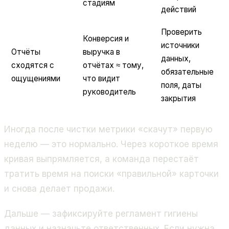
стадиям
действий
Проверить
Конверсия и
источники
Отчёты
выручка в
данных,
сходятся с
отчётах ≈ тому,
обязательные
ощущениями
что видит
поля, даты
руководитель
закрытия
Иногда после чистки метрики «скачут» первую
неделю — это нормально. Через короткое время
кривая выпрямляется, а команда перестаёт
тратить время на поиски «правильной» карточки
и снова делает продажи.
Дальше — зафиксируйте регламент гигиены
данных и назначьте ответственных. Если нужна