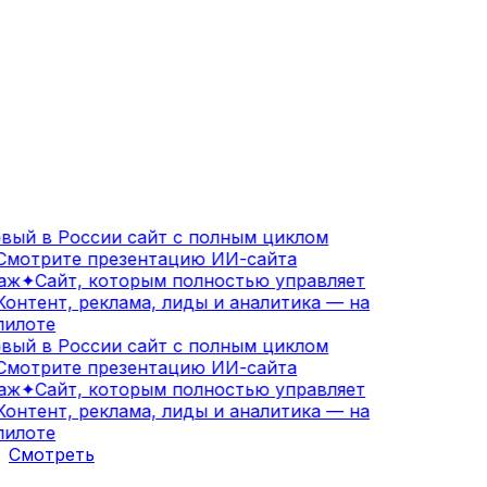
ый в России сайт с полным циклом
мотрите презентацию ИИ-сайта
аж
✦
Сайт, которым полностью управляет
онтент, реклама, лиды и аналитика — на
илоте
ый в России сайт с полным циклом
мотрите презентацию ИИ-сайта
аж
✦
Сайт, которым полностью управляет
онтент, реклама, лиды и аналитика — на
илоте
Смотреть