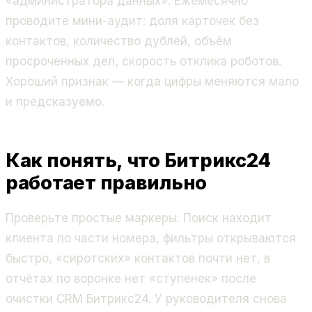
«администратора данных». Ежемесячно
проводите мини-аудит: доля карточек без
контактов, количество дублей, объём
просроченных дел, скорость отклика роботов.
Хороший признак — когда цифры меняются мало
и предсказуемо.
Как понять, что Битрикс24
работает правильно
Проверьте простые маркеры. Поиск находит
клиента по части номера, фильтры открываются
быстро, «сиротских» контактов почти нет, в
отчётах по воронке нет «ступенек» после
очистки CRM Битрикс24. У руководителя снова