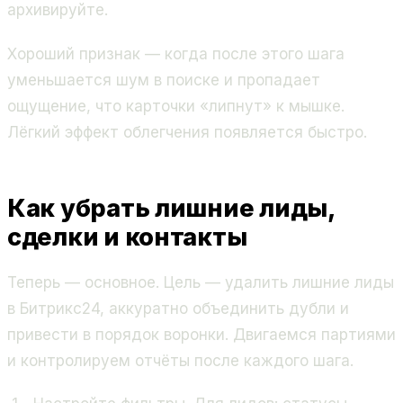
архивируйте.
Хороший признак — когда после этого шага
уменьшается шум в поиске и пропадает
ощущение, что карточки «липнут» к мышке.
Лёгкий эффект облегчения появляется быстро.
Как убрать лишние лиды,
сделки и контакты
Теперь — основное. Цель — удалить лишние лиды
в Битрикс24, аккуратно объединить дубли и
привести в порядок воронки. Двигаемся партиями
и контролируем отчёты после каждого шага.