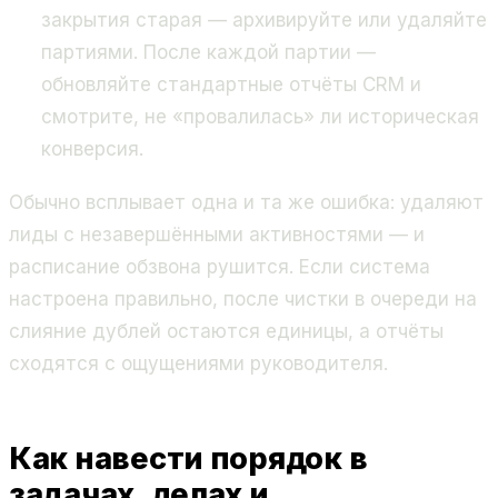
закрытия старая — архивируйте или удаляйте
партиями. После каждой партии —
обновляйте стандартные отчёты CRM и
смотрите, не «провалилась» ли историческая
конверсия.
Обычно всплывает одна и та же ошибка: удаляют
лиды с незавершёнными активностями — и
расписание обзвона рушится. Если система
настроена правильно, после чистки в очереди на
слияние дублей остаются единицы, а отчёты
сходятся с ощущениями руководителя.
Как навести порядок в
задачах, делах и