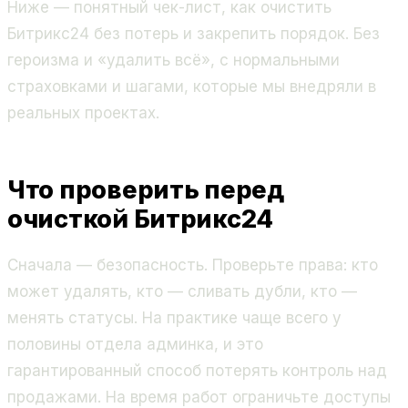
Ниже — понятный чек-лист, как очистить
Битрикс24 без потерь и закрепить порядок. Без
героизма и «удалить всё», с нормальными
страховками и шагами, которые мы внедряли в
реальных проектах.
Что проверить перед
очисткой Битрикс24
Сначала — безопасность. Проверьте права: кто
может удалять, кто — сливать дубли, кто —
менять статусы. На практике чаще всего у
половины отдела админка, и это
гарантированный способ потерять контроль над
продажами. На время работ ограничьте доступы