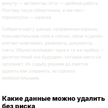
минуту — автоматом. Итог — двойная работа.
Поэтому пауза обязательна, а чек-лист
перезапуска — заранее.
Соберите карту данных: направления воронок,
пользовательские поля и списки, связи «сделка–
контакт–компания», реквизиты, документы,
счета. Обычно всплывает одна и та же ошибка —
десятки полей «на будущее», которые никто не
заполняет. Их судьбу решаем до очистки:
удалить или сохранить, но сделать
необязательными.
Какие данные можно удалить
без риска