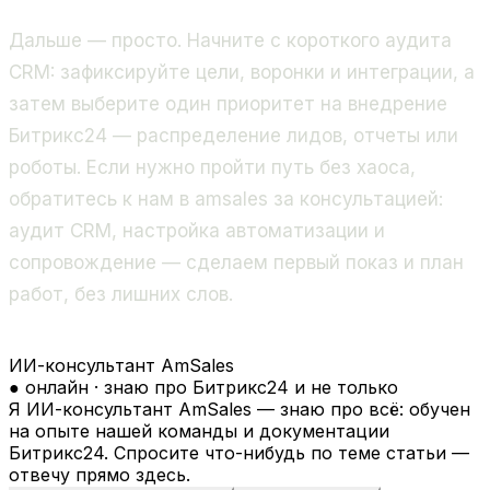
Дальше — просто. Начните с короткого аудита
CRM: зафиксируйте цели, воронки и интеграции, а
затем выберите один приоритет на внедрение
Битрикс24 — распределение лидов, отчеты или
роботы. Если нужно пройти путь без хаоса,
обратитесь к нам в amsales за консультацией:
аудит CRM, настройка автоматизации и
сопровождение — сделаем первый показ и план
работ, без лишних слов.
ИИ-консультант AmSales
● онлайн · знаю про Битрикс24 и не только
Я ИИ-консультант AmSales — знаю про всё: обучен
на опыте нашей команды и документации
Битрикс24. Спросите что-нибудь по теме статьи —
отвечу прямо здесь.