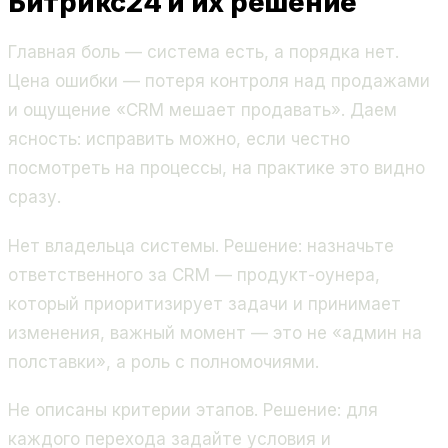
Битрикс24 и их решение
Главная боль — система есть, а порядка нет.
Цена ошибки — потеря контроля над продажами
и ощущение «CRM мешает продавать». Даем
ясность: исправить можно, если честно
посмотреть на процессы, на практике это видно
сразу.
Нет владельца системы. Решение: назначьте
ответственного за CRM — продукт-оунера,
который приоритизирует задачи и принимает
изменения, важный момент — это не «админ на
полставки», а роль с полномочиями.
Не описаны критерии этапов. Решение: для
каждого перехода задайте условия и