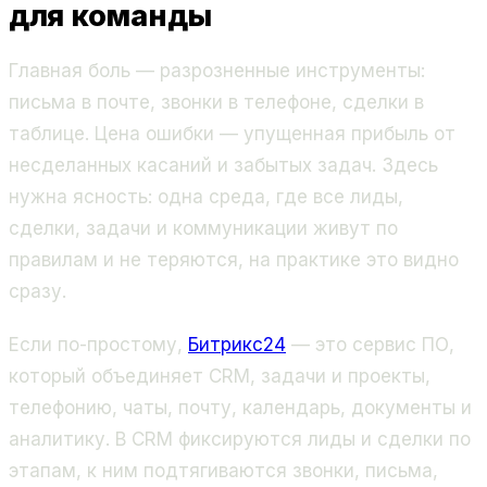
для команды
Главная боль — разрозненные инструменты:
письма в почте, звонки в телефоне, сделки в
таблице. Цена ошибки — упущенная прибыль от
несделанных касаний и забытых задач. Здесь
нужна ясность: одна среда, где все лиды,
сделки, задачи и коммуникации живут по
правилам и не теряются, на практике это видно
сразу.
Если по-простому,
Битрикс24
— это сервис ПО,
который объединяет CRM, задачи и проекты,
телефонию, чаты, почту, календарь, документы и
аналитику. В CRM фиксируются лиды и сделки по
этапам, к ним подтягиваются звонки, письма,