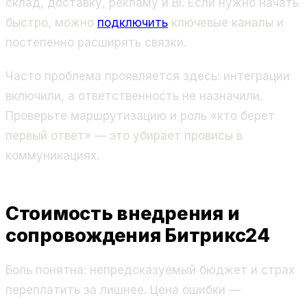
склад, доставку, рекламу и BI. Если нужно начать
быстро, можно
подключить
ключевые каналы и
постепенно расширять связки.
Часто проблема проявляется здесь: интеграции
включили, а ответственность не назначили.
Проверьте маршрутизацию и роль «кто берет
первый ответ» — это убирает провисы в
коммуникациях.
Стоимость внедрения и
сопровождения Битрикс24
Боль понятна: непредсказуемый бюджет и страх
переплатить за лишнее. Цена ошибки —