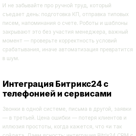
И не забывайте про ручной труд, который
съедает день: подготовка КП, отправка типовых
писем, напоминания о счете. Роботы и шаблоны
закрывают это без участия менеджера, важный
момент — проверьте корректность условий
срабатывания, иначе автоматизация превратится
в шум.
Интеграция Битрикс24 с
телефонией и сервисами
Звонки в одной системе, письма в другой, заявки
— в третьей. Цена ошибки — потеря клиентов и
иллюзия простоты, когда кажется, что «и так
сойдет». Даем ясность: интеграция Bitrix24 CRM с