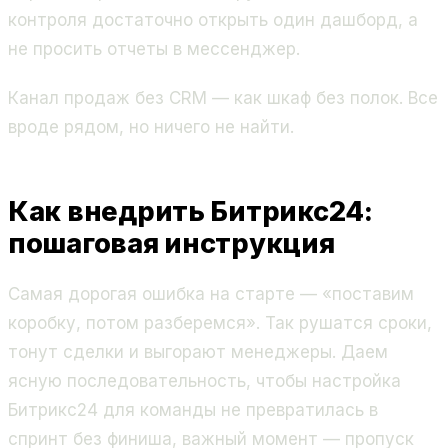
контроля достаточно открыть один дашборд, а
не просить отчеты в мессенджер.
Канал продаж без CRM — как шкаф без полок. Все
вроде рядом, но ничего не найти.
Как внедрить Битрикс24:
пошаговая инструкция
Самая дорогая ошибка на старте — «поставим
коробку, потом разберемся». Так рушатся сроки,
тонут сделки и выгорают менеджеры. Даем
ясную последовательность, чтобы настройка
Битрикс24 для команды не превратилась в
спринт без финиша, важный момент — пропуск