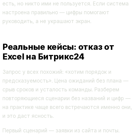
есть, но никто ими не пользуется. Если система
настроена правильно — цифры помогают
руководить, а не украшают экран.
Реальные кейсы: отказ от
Excel на Битрикс24
Запрос у всех похожий: «хотим порядок и
предсказуемость». Цена ожиданий без плана —
срыв сроков и усталость команды. Разберем
повторяющиеся сценарии без названий и цифр —
на практике чаще всего встречаются именно они,
и это даст ясность.
Первый сценарий — заявки из сайта и почты.