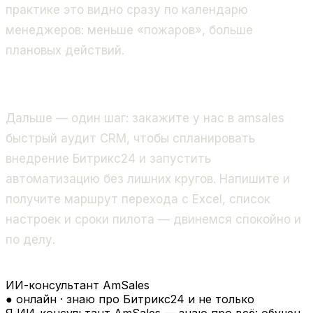
практике это видно сразу по календарю
менеджеров: меньше «пожаров», больше
плановых действий.
Дальше — один шаг: закажите у нас в amsales
быстрый аудит CRM, чтобы спланировать
внедрение Битрикс24 и запустить
автоматизацию без лишних кругов. Напишите и
получите маршрут перехода с Excel, список
настроек и сроки пилота — двинемся спокойно и
по делу.
ИИ-консультант AmSales
● онлайн · знаю про Битрикс24 и не только
Я ИИ-консультант AmSales — знаю про всё: обучен