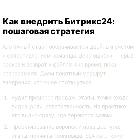
Как внедрить Битрикс24:
пошаговая стратегия
Хаотичный старт оборачивается двойным учетом
и сопротивлением команды. Цена ошибки — срыв
сроков и возврат к файлам «на время, пока
разберемся». Даем понятный маршрут
внедрения, чтобы не споткнуться.
Аудит процесса продаж: этапы, точки входа
лидов, роли, ответственность. На практике
это видно сразу, где теряются заявки.
Проектирование воронок и прав доступа:
этапы, причины проигрыша, SLA на отклик,