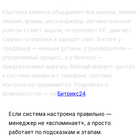
Карточка клиента объединяет все каналы: звонки,
письма, формы, мессенджеры. Автоматические
роботы ставят задачи, отправляют КП, двигают
сделки по воронке и заводят счет. В итоге у
продавцов — меньше рутины, у руководителя —
управляемый процесс, а у бизнеса —
предсказуемая выручка. Важный момент: доступ
к системе онлайн и с телефона, поэтому
контроль не прерывается. Подробнее о
возможностях — на
Битрикс24
.
Если система настроена правильно —
менеджер не «вспоминает», а просто
работает по подсказкам и этапам.