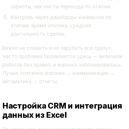
скрипты, чек-листы перехода по этапам.
Контроль через дашборды: конверсия по
этапам, время отклика, средняя
длительность сделки.
Важно не спешить и не «врубать все сразу».
Часто проблема проявляется здесь — включили
роботов без правил, и воронка заблокировалась.
Лучше поэтапно: воронка → коммуникации →
автоматика → отчеты.
Настройка CRM и интеграция
данных из Excel