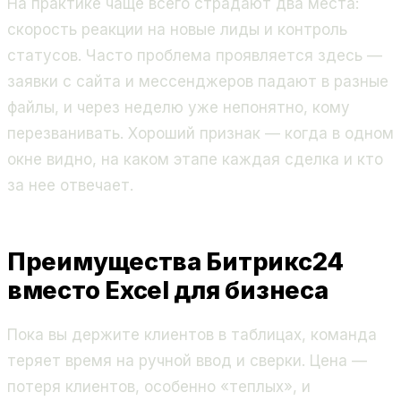
На практике чаще всего страдают два места:
скорость реакции на новые лиды и контроль
статусов. Часто проблема проявляется здесь —
заявки с сайта и мессенджеров падают в разные
файлы, и через неделю уже непонятно, кому
перезванивать. Хороший признак — когда в одном
окне видно, на каком этапе каждая сделка и кто
за нее отвечает.
Преимущества Битрикс24
вместо Excel для бизнеса
Пока вы держите клиентов в таблицах, команда
теряет время на ручной ввод и сверки. Цена —
потеря клиентов, особенно «теплых», и