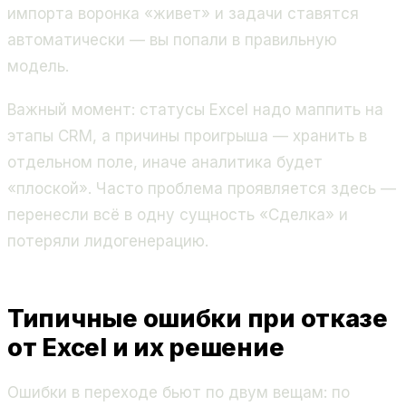
импорта воронка «живет» и задачи ставятся
автоматически — вы попали в правильную
модель.
Важный момент: статусы Excel надо маппить на
этапы CRM, а причины проигрыша — хранить в
отдельном поле, иначе аналитика будет
«плоской». Часто проблема проявляется здесь —
перенесли всё в одну сущность «Сделка» и
потеряли лидогенерацию.
Типичные ошибки при отказе
от Excel и их решение
Ошибки в переходе бьют по двум вещам: по