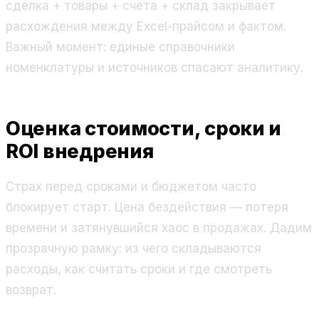
сделка + товары + счета + склад закрывает
расхождения между Excel-прайсом и фактом.
Важный момент: единые справочники
номенклатуры и источников спасают аналитику.
Оценка стоимости, сроки и
ROI внедрения
Страх перед сроками и бюджетом часто
блокирует старт. Цена бездействия — потеря
времени и затянувшийся хаос в продажах. Дадим
прозрачную рамку: из чего складываются
расходы, как считать сроки и где смотреть
возврат.