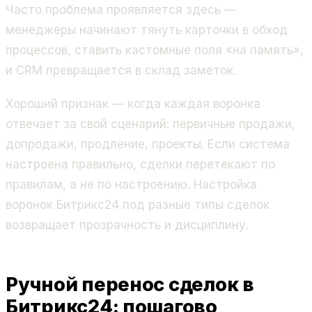
Часто проблема проявляется здесь —
менеджеры начинают тянуть карточки в обход
процессов, ставить кастомные поля «на память»,
и CRM превращается в склад заметок.
Хороший признак — когда каждая воронка
отвечает за свой сценарий: первичные продажи,
допродажи, продление, проекты. Если система
настроена правильно, сделки перетекают по
правилам, а не по настроению.
Настройка
воронок Битрикс24
под разные типы сделок
возвращает прозрачность и дисциплину.
Ручной перенос сделок в
Битрикс24: пошагово