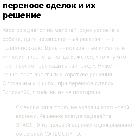
переносе сделок и их
решение
Хаос рождается из мелочей: одно условие в
роботе, один незаполненный реквизит — и
пошло-поехало. Цена — потерянные клиенты и
иллюзия простоты, когда кажется, что «ну что
там, просто перетащить карточку». Ниже —
концентрат практики и короткие решения.
Обозначим и
ошибки при переносе сделок
Битрикс24
, чтобы вы их не повторяли.
Сменили категорию, не указали этап новой
воронки. Решение: всегда задавайте
STAGE_ID из целевой воронки одновременно
со сменой CATEGORY_ID.