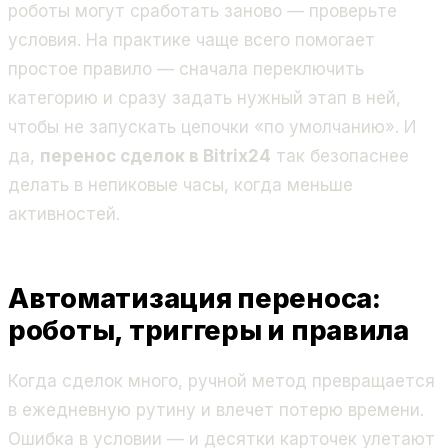
роботы могут сработать заново — проверьте
условия. На практике чаще всего помогает
простое правило — сначала переключить
категорию и сразу задать нужный этап в ней,
чтобы не запускать цепочки «по умолчанию». И
да,
перенос сделок в Bitrix24
так безопаснее
делать в непиковые часы, когда меньше
активностей.
Автоматизация переноса:
роботы, триггеры и правила
Когда сделок много, ручной метод превращается
в ежедневную рутину и влечет потерю времени.
Ошибка в условии — и десятки карточек улетают