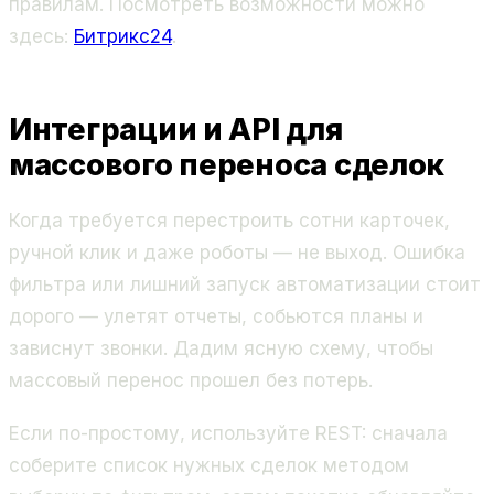
правилам. Посмотреть возможности можно
здесь:
Битрикс24
.
Интеграции и API для
массового переноса сделок
Когда требуется перестроить сотни карточек,
ручной клик и даже роботы — не выход. Ошибка
фильтра или лишний запуск автоматизации стоит
дорого — улетят отчеты, собьются планы и
зависнут звонки. Дадим ясную схему, чтобы
массовый перенос прошел без потерь.
Если по-простому, используйте REST: сначала
соберите список нужных сделок методом