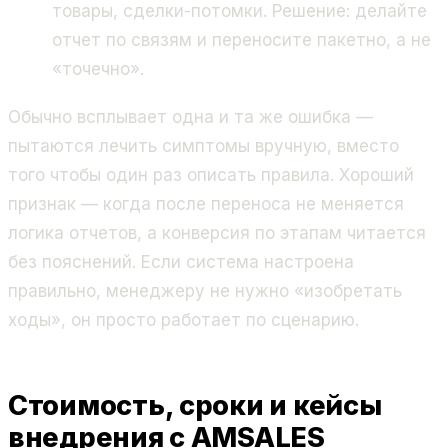
товары, сделки-потомки. Решение: делайте
отчет по связям и переносите пакетно, а не
«точечно».
Обычно всплывает одна и та же ошибка —
пытаются лечить симптомы вручную, вместо
того чтобы один раз описать правила. Хороший
признак — когда после переноса не меняется
логика отчетов, а конверсия по этапам читается
без пояснений. Если система настроена
правильно, менеджеру не нужно «изобретать
ходы», он просто работает по сценарию.
Стоимость, сроки и кейсы
внедрения с AMSALES