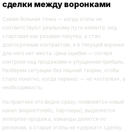
сделки между воронками
Самая больная точка — когда этапы не
соответствуют реальному пути клиента: лид
стартовал как разовая покупка, а стал
долгосрочным контрактом, и в текущей воронке
для него нет места. Цена ошибки — потеря
контроля над продажами и упущенная прибыль.
Разберем ситуации без лишней теории, чтобы
стало понятно, когда перенос — не «хотелка», а
необходимость.
На практике это видно сразу: появляется новый
канал (маркетплейс, партнеры), выделяется
enterprise-продажа, команды делятся по
регионам, а старые этапы не «держат» сделку.