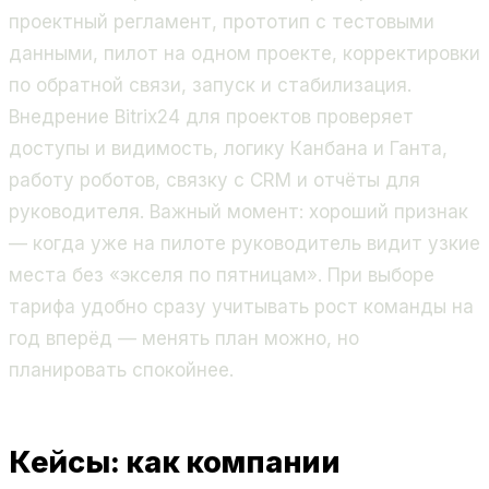
проектный регламент, прототип с тестовыми
данными, пилот на одном проекте, корректировки
по обратной связи, запуск и стабилизация.
Внедрение Bitrix24 для проектов проверяет
доступы и видимость, логику Канбана и Ганта,
работу роботов, связку с CRM и отчёты для
руководителя. Важный момент: хороший признак
— когда уже на пилоте руководитель видит узкие
места без «экселя по пятницам». При выборе
тарифа удобно сразу учитывать рост команды на
год вперёд — менять план можно, но
планировать спокойнее.
Кейсы: как компании