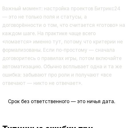
Важный момент: настройка проектов Битрикс24
— это не только поля и статусы, а
договорённости о том, что считается «готово» на
каждом шаге. На практике чаще всего
«ломается» именно тут, потому что критерии не
формализованы. Если по-простому — сначала
договоритесь о правилах игры, потом включайте
автоматизацию. Обычно всплывает одна и та же
ошибка: забывают про роли и получают «все
отвечают — никто не отвечает».
Срок без ответственного — это ничья дата.