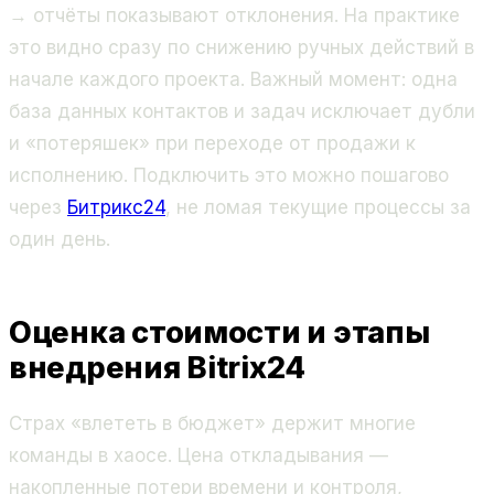
→ отчёты показывают отклонения. На практике
это видно сразу по снижению ручных действий в
начале каждого проекта. Важный момент: одна
база данных контактов и задач исключает дубли
и «потеряшек» при переходе от продажи к
исполнению. Подключить это можно пошагово
через
Битрикс24
, не ломая текущие процессы за
один день.
Оценка стоимости и этапы
внедрения Bitrix24
Страх «влететь в бюджет» держит многие
команды в хаосе. Цена откладывания —
накопленные потери времени и контроля,