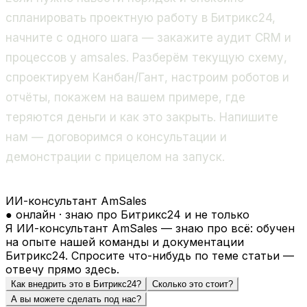
спланировать проектную работу в Битрикс24,
начните с одного шага — закажите аудит CRM и
процессов у amsales. Разберём текущую схему,
спроектируем Канбан/Гант, настроим роботов и
отчёты, покажем на вашем примере, где
теряются деньги и как это закрыть. Напишите
нам — договоримся о консультации и
демонстрации с прицелом на запуск.
ИИ-консультант AmSales
● онлайн · знаю про Битрикс24 и не только
Я ИИ-консультант AmSales — знаю про всё: обучен
на опыте нашей команды и документации
Битрикс24. Спросите что-нибудь по теме статьи —
отвечу прямо здесь.
Как внедрить это в Битрикс24?
Сколько это стоит?
А вы можете сделать под нас?