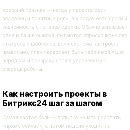
Хороший признак — когда у проекта один
владелец и понятные роли, а у задач есть сроки и
зависимость от этапов сделки. Обычно всплывает
одна и та же ошибка: пытаются «проскочить» без
статусов и шаблонов. Если система настроена
правильно, план перестает быть табличкой «для
порядка» и превращается в управляемую
очередь работы.
Как настроить проекты в
Битрикс24 шаг за шагом
Самая частая боль — попытка начать работать
«прямо сейчас», а потом неделя уходит на