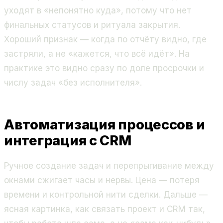
уходят в «непонятно куда», потому что нет
финальных статусов и ритуала закрытия.
Хороший признак — когда по отчёту видно, где
застряли, а не «кажется, что всё идёт». На
практике это видно сразу по доле просрочки и
числу задач «без исполнителя».
Автоматизация процессов и
интеграция с CRM
Ручное создание задач и перепрыгивание между
окнами сжигает часы и нервы. Цена — потеря
времени и контрольной нити сделки. Дальше —
ясная картинка, как связать проект и CRM так,