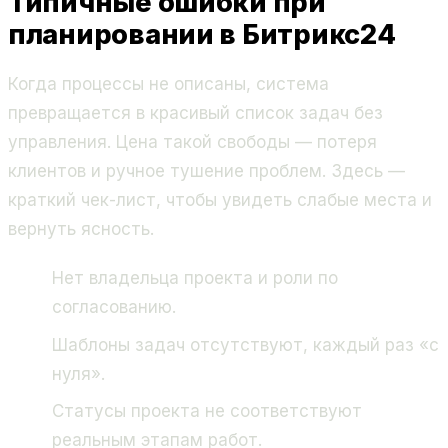
Типичные ошибки при
планировании в Битрикс24
Когда процессы не описаны, система
превращается в красивый список задач без
управления. Цена такой свободы — потеря
клиентов и ручное тушение проблем. Здесь —
краткий чек-лист, чтобы увидеть слабые места и
вернуть ясность.
Нет владельца проекта и роли по
согласованию.
Шаблоны задач отсутствуют, каждый раз «с
нуля».
Статусы проекта не соответствуют
реальным этапам работ.