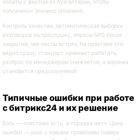
оплаты с фактом из бухгалтерии, чтобы
«оплачено» значило оплачено.
Контроль качества: автоматическая выборка
разговоров на прослушку, опросы NPS после
закрытия, чек‑листы встреч. На практике это
видно сразу: стандарт начинает работать,
разброс по менеджерам снижается, а воронка
становится предсказуемой.
Типичные ошибки при работе
с битрикс24 и их решение
Боль — «система есть, а порядка нет». Цена
ошибки — хаос с новыми правилами поверх