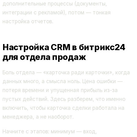
дополнительные процессы (документы,
интеграции с рекламой), потом — тонкая
настройка отчетов.
Настройка CRM в битрикс24
для отдела продаж
Боль отдела — «карточка ради карточки», когда
данных много, а смысла ноль. Цена ошибки —
потеря времени и упущенная прибыль из-за
пустых действий. Здесь разберем, что именно
включить, чтобы карточка сделки работала на
менеджера, а не наоборот.
Начните с этапов: минимум — вход,