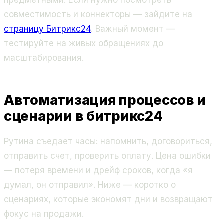
совместимость и коннекторы — зайдите на
страницу Битрикс24
. Важный момент —
тестируйте на живых обращениях до
масштабирования.
Автоматизация процессов и
сценарии в битрикс24
Рутина съедает часы: напомнить, договориться,
отправить счет, проверить оплату. Цена ошибки
— потеря времени и дрейф сроков, когда «я
думал, он отправил». Ниже — коротко о
сценариях, которые экономят дни и возвращают
фокус на продажи.