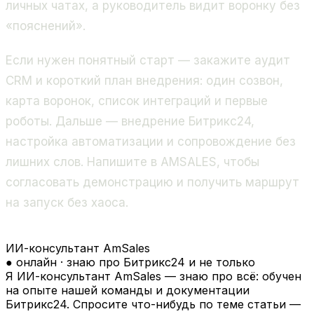
личных чатах, а руководитель видит воронку без
«пояснений».
Если нужен понятный старт — закажите аудит
CRM и короткий план внедрения: один созвон,
карта воронок, список интеграций и первые
роботы. Дальше — внедрение Битрикс24,
настройка автоматизации и сопровождение без
лишних слов. Напишите в AMSALES, чтобы
согласовать демонстрацию и получить маршрут
на запуск без хаоса.
ИИ-консультант AmSales
● онлайн · знаю про Битрикс24 и не только
Я ИИ-консультант AmSales — знаю про всё: обучен
на опыте нашей команды и документации
Битрикс24. Спросите что-нибудь по теме статьи —