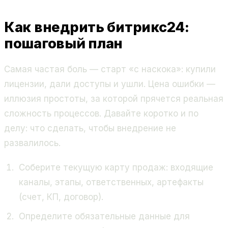
Как внедрить битрикс24:
пошаговый план
Самая частая боль — старт «с наскока»: купили
лицензии, дали доступы и ушли. Цена ошибки —
иллюзия простоты, за которой прячется реальная
сложность процессов. Давайте коротко и по
делу: что сделать, чтобы внедрение не
развалилось.
Соберите текущую карту продаж: входящие
каналы, этапы, ответственных, артефакты
(счет, КП, договор).
Определите обязательные данные для