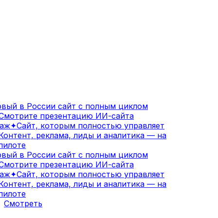
вый в России сайт с полным циклом
мотрите презентацию ИИ-сайта
аж
✦
Сайт, которым полностью управляет
онтент, реклама, лиды и аналитика — на
илоте
вый в России сайт с полным циклом
мотрите презентацию ИИ-сайта
аж
✦
Сайт, которым полностью управляет
онтент, реклама, лиды и аналитика — на
илоте
Смотреть