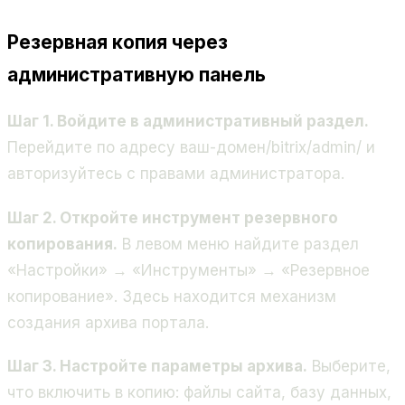
Резервная копия через
административную панель
Шаг 1. Войдите в административный раздел.
Перейдите по адресу
ваш-домен/bitrix/admin/
и
авторизуйтесь с правами администратора.
Шаг 2. Откройте инструмент резервного
копирования.
В левом меню найдите раздел
«Настройки» → «Инструменты» → «Резервное
копирование». Здесь находится механизм
создания архива портала.
Шаг 3. Настройте параметры архива.
Выберите,
что включить в копию: файлы сайта, базу данных,