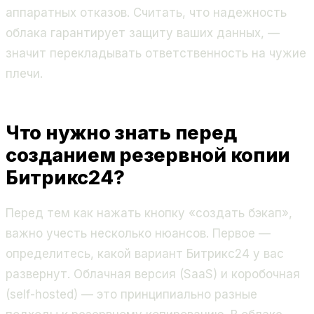
аппаратных отказов. Считать, что надежность
облака гарантирует защиту ваших данных, —
значит перекладывать ответственность на чужие
плечи.
Что нужно знать перед
созданием резервной копии
Битрикс24?
Перед тем как нажать кнопку «создать бэкап»,
важно учесть несколько нюансов. Первое —
определитесь, какой вариант Битрикс24 у вас
развернут. Облачная версия (SaaS) и коробочная
(self-hosted) — это принципиально разные