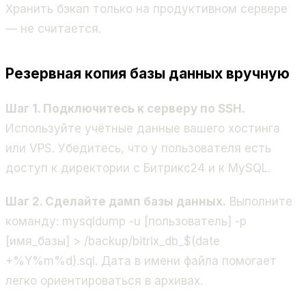
Хранить бэкап только на продуктивном сервере
— не считается.
Резервная копия базы данных вручную
Шаг 1. Подключитесь к серверу по SSH.
Используйте учётные данные вашего хостинга
или VPS. Убедитесь, что у пользователя есть
доступ к директории с Битрикс24 и к MySQL.
Шаг 2. Сделайте дамп базы данных.
Выполните
команду:
mysqldump -u [пользователь] -p
[имя_базы] > /backup/bitrix_db_$(date
+%Y%m%d).sql
. Дата в имени файла помогает
легко ориентироваться в архивах.