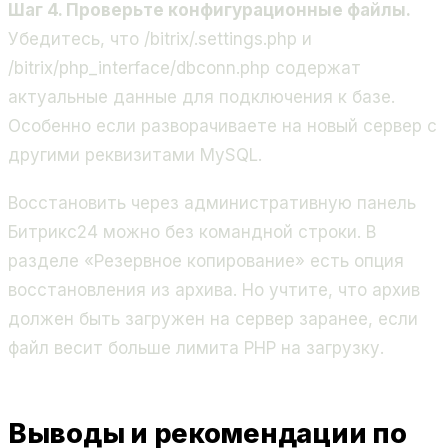
Шаг 4. Проверьте конфигурационные файлы.
Убедитесь, что
/bitrix/.settings.php
и
/bitrix/php_interface/dbconn.php
содержат
актуальные данные для подключения к базе.
Особенно если разворачиваете на новый сервер с
другими реквизитами MySQL.
Восстановить через административную панель
Битрикс24 можно без командной строки. В
разделе «Резервное копирование» есть опция
восстановления из архива. Но учтите, что архив
должен быть загружен на сервер заранее, если
файл весит больше лимита PHP на загрузку.
Выводы и рекомендации по