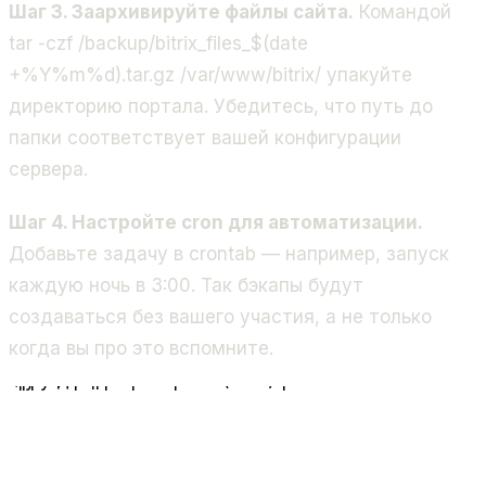
Шаг 3. Заархивируйте файлы сайта.
Командой
tar -czf /backup/bitrix_files_$(date
+%Y%m%d).tar.gz /var/www/bitrix/
упакуйте
директорию портала. Убедитесь, что путь до
папки соответствует вашей конфигурации
сервера.
Шаг 4. Настройте cron для автоматизации.
Добавьте задачу в crontab — например, запуск
каждую ночь в 3:00. Так бэкапы будут
создаваться без вашего участия, а не только
когда вы про это вспомните.
Файлы
портала
База данных
MySQL
Архивирование
и сжатие
Внешнее
хранилище
запуск по расписанию (cron)
Полный цикл резервного копирования