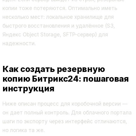
копии тоже потеряются. Оптимально иметь
несколько мест: локальное хранилище для
быстрого восстановления и удалённое (S3,
Яндекс Object Storage, SFTP-сервер) для
надежности.
Как создать резервную
копию Битрикс24: пошаговая
инструкция
Ниже описан процесс для коробочной версии —
он дает полный контроль. Для облачного портала
шаги по экспорту через интерфейс отличаются,
но логика та же.