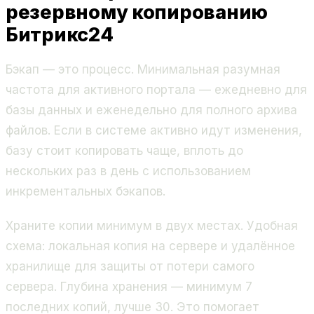
резервному копированию
Битрикс24
Бэкап — это процесс. Минимальная разумная
частота для активного портала — ежедневно для
базы данных и еженедельно для полного архива
файлов. Если в системе активно идут изменения,
базу стоит копировать чаще, вплоть до
нескольких раз в день с использованием
инкрементальных бэкапов.
Храните копии минимум в двух местах. Удобная
схема: локальная копия на сервере и удалённое
хранилище для защиты от потери самого
сервера. Глубина хранения — минимум 7
последних копий, лучше 30. Это помогает