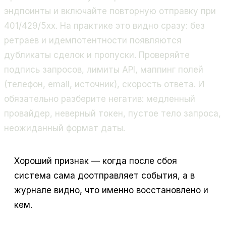
эндпоинты и включайте повторную отправку при
401/429/5xx. На практике это видно сразу: без
ретраев и идемпотентности появляются
дубликаты сделок и пропуски. Проверяйте
подпись запросов, лимиты API, маппинг полей
(телефон, email, источник), скорость ответа. И
обязательно разберите негатив: медленный
провайдер, неверный токен, пустое тело запроса,
неожиданный формат даты.
Хороший признак — когда после сбоя
система сама доотправляет события, а в
журнале видно, что именно восстановлено и
кем.