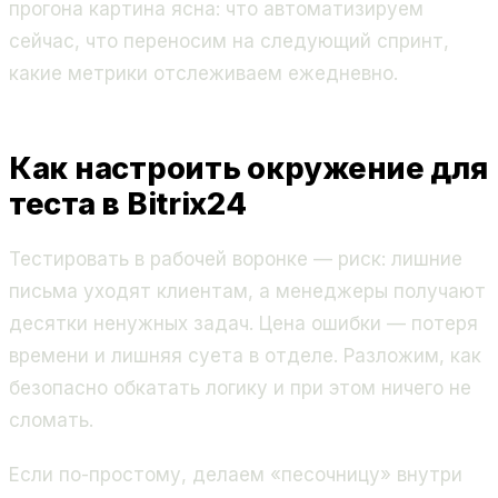
прогона картина ясна: что автоматизируем
сейчас, что переносим на следующий спринт,
какие метрики отслеживаем ежедневно.
Как настроить окружение для
теста в Bitrix24
Тестировать в рабочей воронке — риск: лишние
письма уходят клиентам, а менеджеры получают
десятки ненужных задач. Цена ошибки — потеря
времени и лишняя суета в отделе. Разложим, как
безопасно обкатать логику и при этом ничего не
сломать.
Если по-простому, делаем «песочницу» внутри