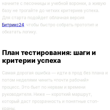
начните с песочницы и учебной воронки, а живую
базу не трогайте до четких критериев успеха.
Для старта подойдет облачная версия
Битрикс24
, чтобы быстро собрать прототип и
обкатать логику.
План тестирования: шаги и
критерии успеха
Самая дорогая ошибка — идти в прод без плана и
потом неделями чинить «почти рабочий»
процесс. Это бьет по нервам и времени
руководителя. Ниже — короткий маршрут,
который даст прозрачность и понятные стоп-
краны.