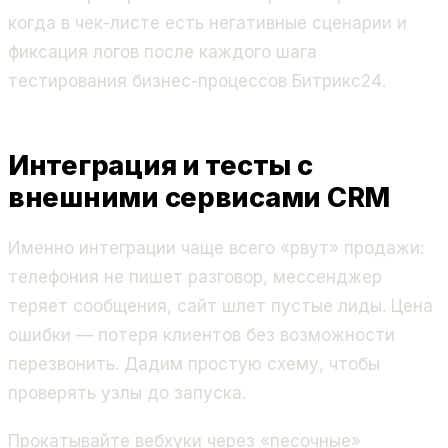
когда в чек-листе есть негативные сценарии и
фиксация логов после каждого шага
тестирования бизнес-процессов Битрикс24
.
Интеграция и тесты с
внешними сервисами CRM
Именно интеграции чаще всего «рвут» продажи:
телефония не пишет разговор, мессенджер
теряет сообщения, сайт шлет пустые лиды. Цена
ошибки — потеря клиентов без возможности
перезвонить. Дадим простую схему, чтобы
проверять узлы до запуска.
Прокатывайте вебхуки через «песочные»