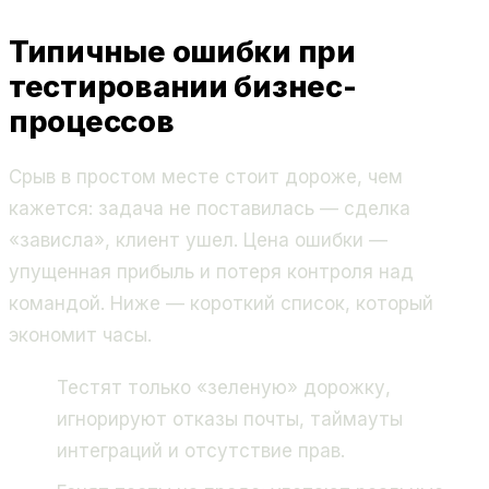
Типичные ошибки при
тестировании бизнес-
процессов
Срыв в простом месте стоит дороже, чем
кажется: задача не поставилась — сделка
«зависла», клиент ушел. Цена ошибки —
упущенная прибыль и потеря контроля над
командой. Ниже — короткий список, который
экономит часы.
Тестят только «зеленую» дорожку,
игнорируют отказы почты, таймауты
интеграций и отсутствие прав.