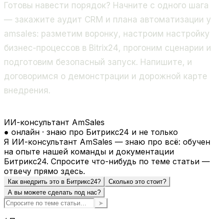
Готовы навести порядок? Начните с одного шага
— закажите аудит CRM и плана автоматизации у
amsales: разметим воронку, настроим
настройку
бизнес-процессов в Bitrix24
, прогоним сценарии и
подготовим безопасный запуск. Напишите, и
договоримся о демонстрации и дорожной карте
внедрения.
ИИ-консультант AmSales
● онлайн · знаю про Битрикс24 и не только
Я ИИ-консультант AmSales — знаю про всё: обучен
на опыте нашей команды и документации
Битрикс24. Спросите что-нибудь по теме статьи —
отвечу прямо здесь.
Как внедрить это в Битрикс24?
Сколько это стоит?
А вы можете сделать под нас?
➤