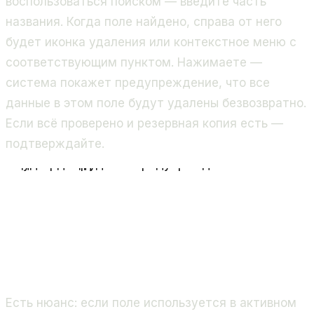
воспользоваться поиском — введите часть
названия. Когда поле найдено, справа от него
будет иконка удаления или контекстное меню с
соответствующим пунктом. Нажимаете —
система покажет предупреждение, что все
данные в этом поле будут удалены безвозвратно.
Если всё проверено и резервная копия есть —
подтверждайте.
CRM → Настройки
Пользовательские поля
Найти поле в списке
и нажать «Удалить»
Система показывает предупреждение
об удалении данных
Подтвердить удаление
Есть нюанс: если поле используется в активном