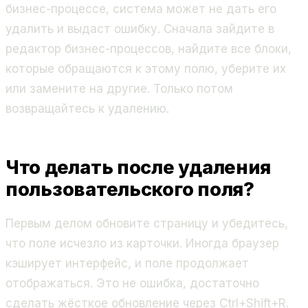
бизнес-процессе, система может не дать его
удалить и выдаст ошибку. Сначала зайдите в
редактор бизнес-процессов, найдите все блоки,
которые обращаются к этому полю, уберите их
или замените на другие. Только потом
возвращайтесь к удалению.
Что делать после удаления
пользовательского поля?
Первым делом обновите страницу и убедитесь,
что поле исчезло из карточки. Иногда браузер
кэширует интерфейс, и поле продолжает
отображаться. Это не ошибка, достаточно
сделать жёсткое обновление через Ctrl+Shift+R.