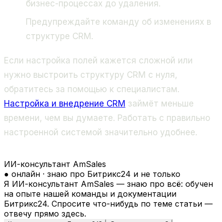
бизнес-процессах до удаления.
Предупреждайте команду об изменениях в
структуре CRM.
Если настройка полей кажется сложной или
нужно выстроить структуру CRM с нуля,
обратитесь за помощью к специалистам.
Настройка и внедрение CRM
займёт меньше
времени, чем вы думаете. Работать с правильно
настроенной системой значительно удобнее.
ИИ-консультант AmSales
● онлайн · знаю про Битрикс24 и не только
Я ИИ-консультант AmSales — знаю про всё: обучен
на опыте нашей команды и документации
Битрикс24. Спросите что-нибудь по теме статьи —
отвечу прямо здесь.