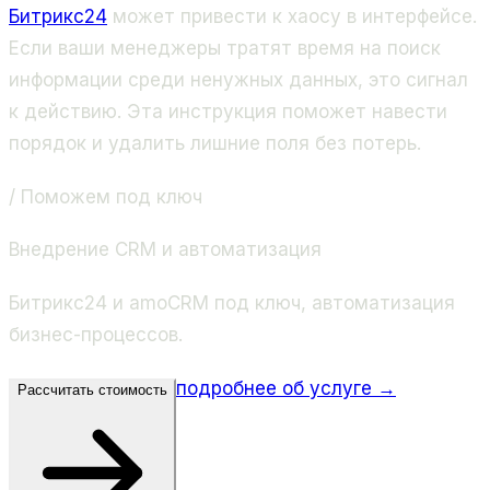
Битрикс24
может привести к хаосу в интерфейсе.
Если ваши менеджеры тратят время на поиск
информации среди ненужных данных, это сигнал
к действию. Эта инструкция поможет навести
порядок и удалить лишние поля без потерь.
/ Поможем под ключ
Внедрение CRM и автоматизация
Битрикс24 и amoCRM под ключ, автоматизация
бизнес-процессов.
подробнее об услуге →
Рассчитать стоимость