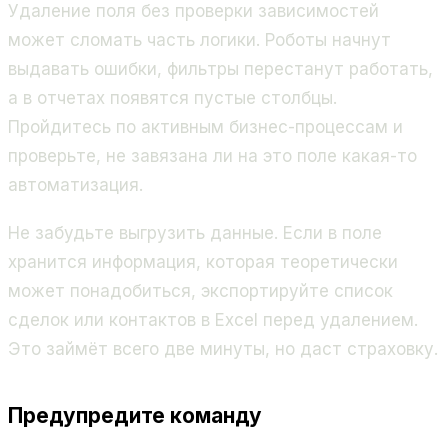
Удаление поля без проверки зависимостей
может сломать часть логики. Роботы начнут
выдавать ошибки, фильтры перестанут работать,
а в отчетах появятся пустые столбцы.
Пройдитесь по активным бизнес-процессам и
проверьте, не завязана ли на это поле какая-то
автоматизация.
Не забудьте выгрузить данные. Если в поле
хранится информация, которая теоретически
может понадобиться, экспортируйте список
сделок или контактов в Excel перед удалением.
Это займёт всего две минуты, но даст страховку.
Предупредите команду