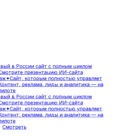
ый в России сайт с полным циклом
мотрите презентацию ИИ-сайта
аж
✦
Сайт, которым полностью управляет
онтент, реклама, лиды и аналитика — на
илоте
ый в России сайт с полным циклом
мотрите презентацию ИИ-сайта
аж
✦
Сайт, которым полностью управляет
онтент, реклама, лиды и аналитика — на
илоте
Смотреть