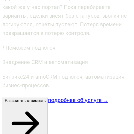
какой же у нас портал? Пока перебираете
варианты, сделки висят без статусов, звонки не
логируются, отчеты пустеют. Потеря времени
превращается в потерю контроля.
/ Поможем под ключ
Внедрение CRM и автоматизация
Битрикс24 и amoCRM под ключ, автоматизация
бизнес-процессов.
подробнее об услуге →
Рассчитать стоимость