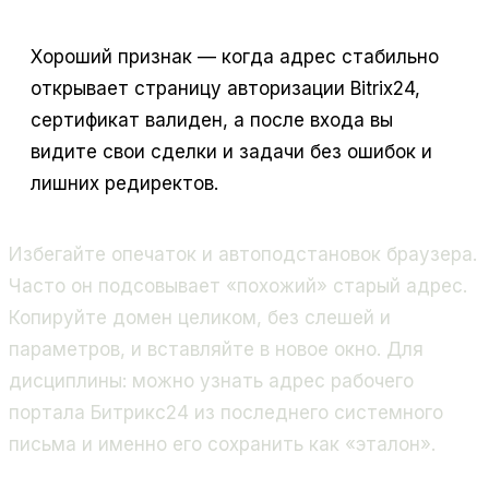
Хороший признак — когда адрес стабильно
открывает страницу авторизации Bitrix24,
сертификат валиден, а после входа вы
видите свои сделки и задачи без ошибок и
лишних редиректов.
Избегайте опечаток и автоподстановок браузера.
Часто он подсовывает «похожий» старый адрес.
Копируйте домен целиком, без слешей и
параметров, и вставляйте в новое окно. Для
дисциплины: можно узнать адрес рабочего
портала Битрикс24 из последнего системного
письма и именно его сохранить как «эталон».