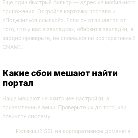
Еще один быстрый фильтр — адрес из мобильного
приложения. Откройте карточку портала и
«Поделиться ссылкой». Если он отличается от
того, что у вас в закладках, обновите закладки, а
заодно проверьте, не сломался ли корпоративный
CNAME.
Какие сбои мешают найти
портал
Чаще мешают не «хитрые» настройки, а
приземленные вещи. Проверьте их до того, как
обвинять систему.
Истекший SSL на корпоративном домене: в