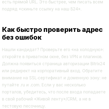
есть прямой URL. Это быстрее, чем писать всем
подряд «скиньте ссылку на наш Б24».
Как быстро проверить адрес
без ошибок
Нашли кандидат? Проверьте его «на холодную»:
откройте в приватном окне, без VPN и плагинов.
Должна появиться страница авторизации Bitrix24
или редирект на корпоративный вход. Обратите
внимание на SSL‑сертификат и доменную зону: не
путайте .ru и .com. Если у вас несколько
порталов, убедитесь, что после входа попадаете
в свой рабочий «Живой ленту»/CRM, а не в
тестовую песочницу.