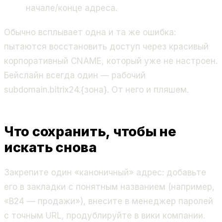
начале/конце адреса.
Обычно всплывает одна и та же ошибка:
пытаются восстановить доступ через красивый
корпоративный CNAME, который уже не настроен.
Бейслайн всегда один — рабочий
subdomain.bitrix24.{зона}. От него и пляшем.
Что сохранить, чтобы не
искать снова
Закрепите один «каноничный» адрес: добавьте
его в закладки с понятным названием (например,
«B24 — продажи»), внесите в менеджер паролей
с точным URL, продублируйте в вики компании.