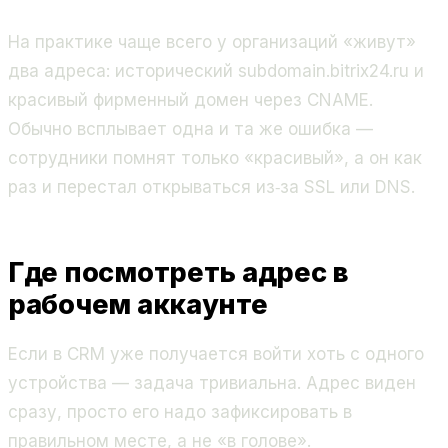
На практике чаще всего у организаций «живут»
два адреса: исторический subdomain.bitrix24.ru и
красивый фирменный домен через CNAME.
Обычно всплывает одна и та же ошибка —
сотрудники помнят только «красивый», а он как
раз и перестал открываться из‑за SSL или DNS.
Где посмотреть адрес в
рабочем аккаунте
Если в CRM уже получается войти хоть с одного
устройства — задача тривиальна. Адрес виден
сразу, просто его надо зафиксировать в
правильном месте, а не «в голове».