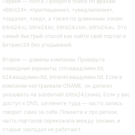
Первое — почта. Пробуйте поиск по фразам
«Bitrix24», «приглашение», «уведомление»,
«задача», «лид», а также по доменным зонам:
bitrix24.ru, bitrix24.kz, bitrix24.com, bitrix24.eu. Это
самый быстрый способ как найти свой портал в
Битрикс24 без угадываний.
Второе — домены компании. Проверьте
очевидные варианты: crm.вашдомен.tld,
b24.вашдомен.tld, intranet.вашдомен.tld. Если в
компании настраивали CNAME, он должен
указывать на subdomain.bitrix24.{зона}. Если у вас
доступ к DNS, загляните туда — часто запись
говорит сама за себя. Помните и про регион:
часть порталов переезжала между зонами, и
старые закладки не работают.