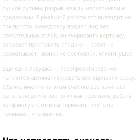
ручной рутины, разрыв между маркетингом и
продажами. В реальной работе это выглядит не
так просто: менеджеру падает лид без
обязательных полей, он «черновит» карточку,
забывает проставить стадию — робот не
срабатывает, звонок не состоялся, клиент ушел.
Еще одна ловушка — перепроектирование:
пытаются автоматизировать все сценарии сразу.
Обычно именно на этом участке всё начинает
сыпаться: длина карточки как простыня, роботы
конфликтуют, отчеты тормозят, никто не
понимает, что важнее.