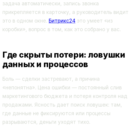
задача автоматически, запись звонка
прикрепляется в карточку, а руководитель видит
это в одном окне.
Битрикс24
это умеет «из
коробки», вопрос в том, как это собрано у вас.
Где скрыты потери: ловушки
данных и процессов
Боль — сделки застревают, а причина
«непонятна». Цена ошибки — постоянный слив
маркетингового бюджета и потеря контроля над
продажами. Ясность дает поиск ловушек: там,
где данные не фиксируются или процессы
разрываются, деньги уходят тихо.