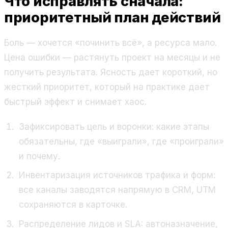
Что исправлять сначала:
приоритетный план действий
Боль — хочется «починить всё», а ресурса мало.
Цена ошибки — растянуть проект на месяцы и не
получить результата. Ясность дает короткий, но
жесткий приоритет, который на практике дает
быстрый эффект и снимает хаос.
Зафиксировать цель и воронки: какие этапы
обязательны, где «выиграли», где «проиграли»
и почему.
Инвентаризация источников трафика и форм:
все каналы заводятся напрямую в CRM, UTM
сохраняются в карточке.
Распределение лидов и SLA: автоназначение,