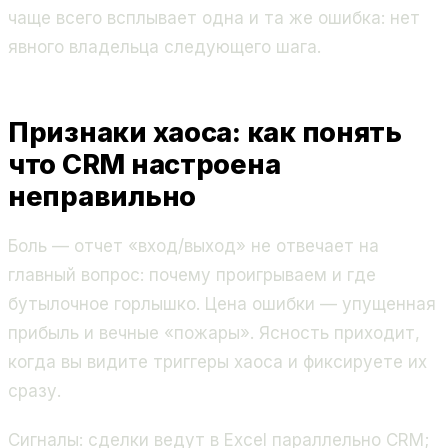
чаще всего всплывает одна и та же ошибка: нет
явного владельца следующего шага.
Признаки хаоса: как понять
что CRM настроена
неправильно
Боль — отчет «вход/выход» не отвечает на
главный вопрос: почему проигрываем и где
бутылочное горлышко. Цена ошибки — упущенная
прибыль и вечные «пожары». Ясность приходит,
когда вы видите триггеры хаоса и фиксируете их
сразу.
Сигналы: сделки ведут в Excel параллельно CRM;