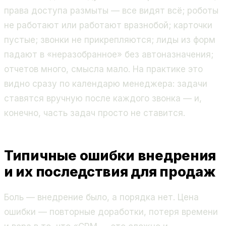
права доступа размыты — все видят всё; роботы
не работают или работают вразнобой; карточки
пустые; звонки не прикрепляются; лиды из форм
падают в «неразобранное» без автоназначения;
отчетов много, смысла мало. На практике это
видно сразу по календарю менеджера: задачи
ставятся вручную после каждого звонка — и,
конечно, часть задач просто не ставится.
Типичные ошибки внедрения
и их последствия для продаж
Боль — внедрение было, а порядка нет. Цена
ошибки — повторные доработки, потеря времени