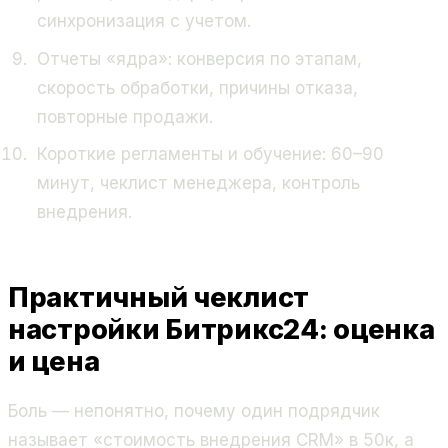
синхронизация с учетом.
Отчеты «ядра»: конверсия по этапам,
скорость обработки, причины отказа,
повторные продажи.
Короткие регламенты и обучение: 60–90
минут, чеклист менеджера, контроль
внедрения.
Практичный чеклист
настройки Битрикс24: оценка
и цена
Боль — непонятно, почему один подрядчик
называет «стоимость внедрения CRM» в 50к, а