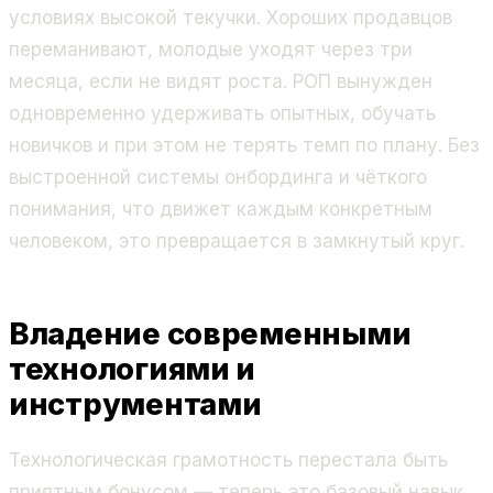
условиях высокой текучки. Хороших продавцов
переманивают, молодые уходят через три
месяца, если не видят роста. РОП вынужден
одновременно удерживать опытных, обучать
новичков и при этом не терять темп по плану. Без
выстроенной системы онбординга и чёткого
понимания, что движет каждым конкретным
человеком, это превращается в замкнутый круг.
Владение современными
технологиями и
инструментами
Технологическая грамотность перестала быть
приятным бонусом — теперь это базовый навык.