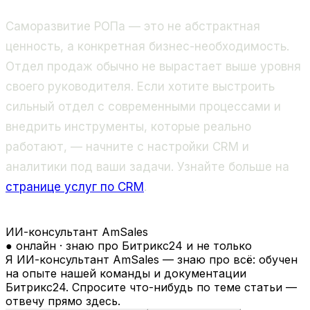
Саморазвитие РОПа — это не абстрактная
ценность, а конкретная бизнес-необходимость.
Отдел продаж обычно не вырастает выше уровня
своего руководителя. Если хотите выстроить
сильный отдел с современными процессами и
внедрить инструменты, которые реально
работают, — начните с настройки CRM и
аналитики под ваши задачи. Узнайте больше на
странице услуг по CRM
.
ИИ-консультант AmSales
● онлайн · знаю про Битрикс24 и не только
Я ИИ-консультант AmSales — знаю про всё: обучен
на опыте нашей команды и документации
Битрикс24. Спросите что-нибудь по теме статьи —
отвечу прямо здесь.