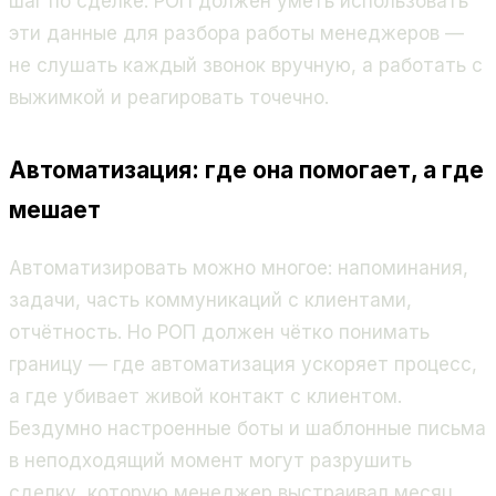
шаг по сделке. РОП должен уметь использовать
эти данные для разбора работы менеджеров —
не слушать каждый звонок вручную, а работать с
выжимкой и реагировать точечно.
Автоматизация: где она помогает, а где
мешает
Автоматизировать можно многое: напоминания,
задачи, часть коммуникаций с клиентами,
отчётность. Но РОП должен чётко понимать
границу — где автоматизация ускоряет процесс,
а где убивает живой контакт с клиентом.
Бездумно настроенные боты и шаблонные письма
в неподходящий момент могут разрушить
сделку, которую менеджер выстраивал месяц.