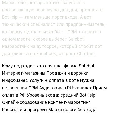
Маркетолог, который хочет запустить
прогревающую воронку за два дня, предпочтёт
BotHelp — там меньше порог входа. А вот
технический специалист или предприниматель,
которому нужна связка бот + CRM + оплата в
одном месте, скорее выберет Salebot.
Разработчик на аутсорсе, который строит бот
для клиента на Facebook, откроет Chatfuel.
Кому подходит каждая платформа
Salebot
Интернет-магазины
Продажи и воронки
Инфобизнес
Услуги + оплата в боте
Нужна
встроенная CRM
Аудитория в RU-каналах
Приём
оплат в РФ
Уровень входа: средний
BotHelp
Онлайн-образование
Контент-маркетинг
Рассылки и прогревы
Маркетологи без кода