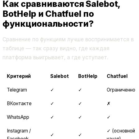
Как сравниваются Salebot,
BotHelp и Chatfuel по
функциональности?
Сравнение по функциям лучше воспринимается в
таблице — так сразу видно, где каждая
платформа выигрывает, а где уступает.
Критерий
Salebot
BotHelp
Chatfuel
Telegram
✓
✓
Ограниченно
ВКонтакте
✓
✓
✗
WhatsApp
✓
✓
✓
Instagram /
✓ (основной
✓
✓
Facebook
канал)