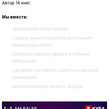
Автор 14 книг.
Мы
вместе:
преодолеем страх продаж
узнаем, какие сложности испытывает
именно ваш клиент
разберем воронку продаж и техники
убеждения
научимся составлять скрипты с высокой
конверсией
автоматизируем процесс продаж