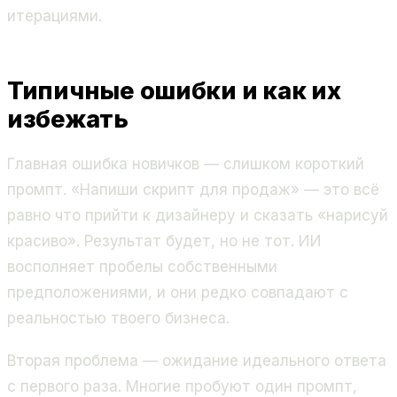
итерациями.
Типичные ошибки и как их
избежать
Главная ошибка новичков — слишком короткий
промпт. «Напиши скрипт для продаж» — это всё
равно что прийти к дизайнеру и сказать «нарисуй
красиво». Результат будет, но не тот. ИИ
восполняет пробелы собственными
предположениями, и они редко совпадают с
реальностью твоего бизнеса.
Вторая проблема — ожидание идеального ответа
с первого раза. Многие пробуют один промпт,