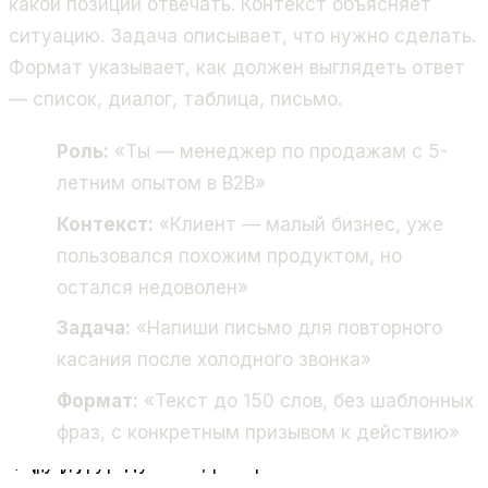
какой позиции отвечать. Контекст объясняет
ситуацию. Задача описывает, что нужно сделать.
Формат указывает, как должен выглядеть ответ
— список, диалог, таблица, письмо.
Роль:
«Ты — менеджер по продажам с 5-
летним опытом в B2B»
Контекст:
«Клиент — малый бизнес, уже
пользовался похожим продуктом, но
остался недоволен»
Задача:
«Напиши письмо для повторного
касания после холодного звонка»
Формат:
«Текст до 150 слов, без шаблонных
фраз, с конкретным призывом к действию»
Роль
Кем выступает ИИ
Контекст
Что происходит
Задача
Что нужно сделать
Формат
Как подать ответ
Структура сильного промпта
= готовый результат, который можно использовать