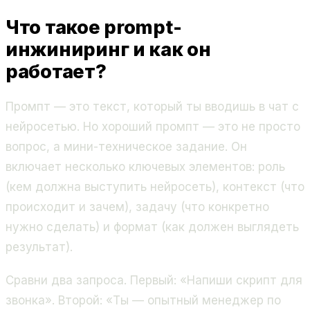
Что такое prompt-
инжиниринг и как он
работает?
Промпт — это текст, который ты вводишь в чат с
нейросетью. Но хороший промпт — это не просто
вопрос, а мини-техническое задание. Он
включает несколько ключевых элементов: роль
(кем должна выступить нейросеть), контекст (что
происходит и зачем), задачу (что конкретно
нужно сделать) и формат (как должен выглядеть
результат).
Сравни два запроса. Первый: «Напиши скрипт для
звонка». Второй: «Ты — опытный менеджер по