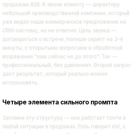
продажам B2B. Я звоню клиенту — директору
небольшой производственной компании, который
уже видел наше коммерческое предложение на
CRM-систему, но не ответил. Цель звонка —
договориться о встрече. Напиши скрипт на 3-4
минуты, с открытыми вопросами и обработкой
возражения "нам сейчас не до этого". Тон —
профессиональный, без давления». Второй запрос
даст результат, который реально можно
использовать.
Четыре элемента сильного промпта
Запомни эту структуру — она работает почти в
любой ситуации в продажах. Роль говорит ИИ, с