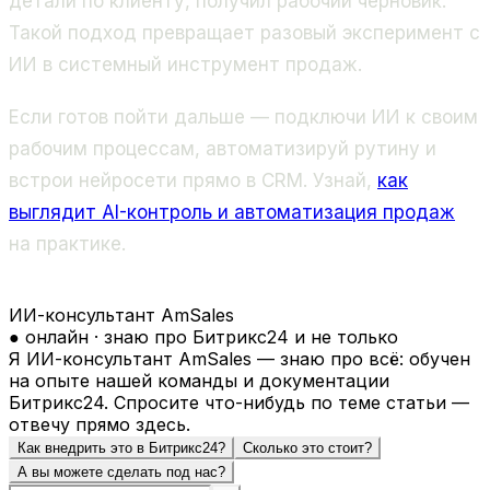
детали по клиенту, получил рабочий черновик.
Такой подход превращает разовый эксперимент с
ИИ в системный инструмент продаж.
Если готов пойти дальше — подключи ИИ к своим
рабочим процессам, автоматизируй рутину и
встрои нейросети прямо в CRM. Узнай,
как
выглядит AI-контроль и автоматизация продаж
на практике.
ИИ-консультант AmSales
● онлайн · знаю про Битрикс24 и не только
Я ИИ-консультант AmSales — знаю про всё: обучен
на опыте нашей команды и документации
Битрикс24. Спросите что-нибудь по теме статьи —
отвечу прямо здесь.
Как внедрить это в Битрикс24?
Сколько это стоит?
А вы можете сделать под нас?