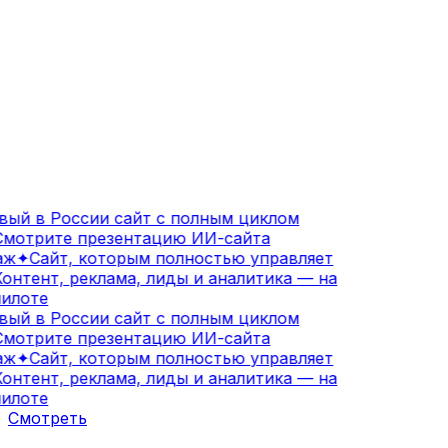
ый в России сайт с полным циклом
мотрите презентацию ИИ-сайта
ж
✦
Сайт, которым полностью управляет
онтент, реклама, лиды и аналитика — на
илоте
ый в России сайт с полным циклом
мотрите презентацию ИИ-сайта
ж
✦
Сайт, которым полностью управляет
онтент, реклама, лиды и аналитика — на
илоте
Смотреть