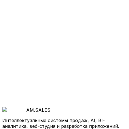
Хотите так же
?
Начнём с бесплатной диагностики: покажем, где
теряются деньги и как система продаж, AI и
автоматизация ускорят рост.
Обсудить проект
AM
.
SALES
Интеллектуальные системы продаж, AI, BI-
аналитика, веб-студия и разработка приложений.