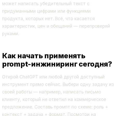
может написать убедительный текст с
придуманными цифрами или функциями
продукта, которых нет. Всё, что касается
характеристик, цен и обещаний — перепроверяй
руками.
Как начать применять
prompt-инжиниринг сегодня?
Открой ChatGPT или любой другой доступный
инструмент прямо сейчас. Выбери одну задачу из
своей работы — например, написать письмо
клиенту, который не ответил на коммерческое
предложение. Составь промпт по схеме: роль +
контекст + задача + формат. Посмотри на